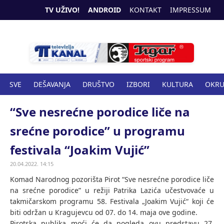
TV UŽIVO!
ANDROID
KONTAKT
IMPRESSUM
SVE
DEŠAVANJA
DRUŠTVO
IZBORI
KULTURA
OKR
SPORT
ZANIMLJIVOSTI
ZDRAVSTVO
“Sve nesrećne porodice liče na
srećne porodice” u programu
festivala “Joakim Vujić”
20.04.2022. 14:15
Komad Narodnog pozorišta Pirot “Sve nesrećne porodice liče
na srećne porodice” u režiji Patrika Lazića učestvovaće u
takmičarskom programu 58. Festivala „Joakim Vujić“ koji će
biti održan u Кragujevcu od 07. do 14. maja ove godine.
Pirotska publika moći će da pogleda ovu predstavu 27.