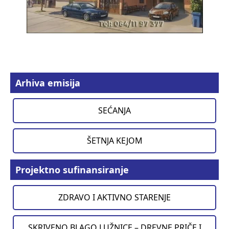
Arhiva emisija
SEĆANJA
ŠETNJA KEJOM
Projektno sufinansiranje
ZDRAVO I AKTIVNO STARENJE
SKRIVENO BLAGO LUŽNICE – DREVNE PRIČE I