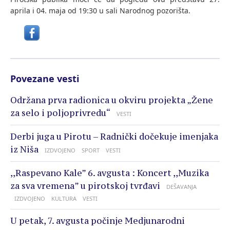
aprila i 04. maja od 19:30 u sali Narodnog pozorišta.
Povezane vesti
Održana prva radionica u okviru projekta „Žene
za selo i poljoprivredu“
VESTI
Derbi juga u Pirotu – Radnički dočekuje imenjaka
iz Niša
IZDVOJENO
SPORT
VESTI
,,Raspevano Kale” 6. avgusta : Koncert ,,Muzika
za sva vremena” u pirotskoj tvrđavi
DEŠAVANJA
IZDVOJENO
KULTURA
VESTI
U petak, 7. avgusta počinje Medjunarodni