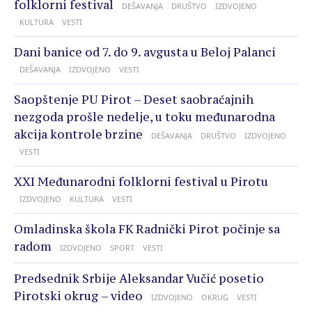
folklorni festival
DEŠAVANJA
DRUŠTVO
IZDVOJENO
KULTURA
VESTI
Dani banice od 7. do 9. avgusta u Beloj Palanci
DEŠAVANJA
IZDVOJENO
VESTI
Saopštenje PU Pirot – Deset saobraćajnih
nezgoda prošle nedelje, u toku međunarodna
akcija kontrole brzine
DEŠAVANJA
DRUŠTVO
IZDVOJENO
VESTI
XXI Međunarodni folklorni festival u Pirotu
IZDVOJENO
KULTURA
VESTI
Omladinska škola FK Radnički Pirot počinje sa
radom
IZDVOJENO
SPORT
VESTI
Predsednik Srbije Aleksandar Vučić posetio
Pirotski okrug – video
IZDVOJENO
OKRUG
VESTI