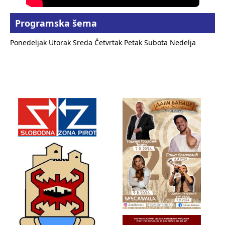
Programska šema
Ponedeljak
Utorak
Sreda
Četvrtak
Petak
Subota
Nedelja