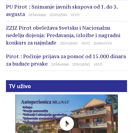
PU Pirot : Snimanje javnih skupova od 1. do 3.
avgusta
DEŠAVANJA
IZDVOJENO
VESTI
ZZJZ Pirot obeležava Svetsku i Nacionalnu
nedelju dojenja: Predavanja, izložbe i nagradni
konkurs za najmlađe
IZDVOJENO
VESTI
ZDRAVSTVO
Pirot : Počinje prijava za pomoć od 15.000 dinara
za buduće prvake
DEŠAVANJA
IZDVOJENO
VESTI
TV uživo