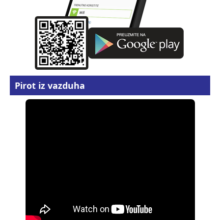
Pirot iz vazduha