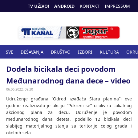
TV UŽIVO!
ANDROID
KONTAKT
IMPRESSUM
SVE
DEŠAVANJA
DRUŠTVO
IZBORI
KULTURA
OKR
SPORT
ZANIMLJIVOSTI
ZDRAVSTVO
Dodela bicikala deci povodom
Međunarodnog dana dece – video
06.06.2022. 09:30
Udruženje građana “Odred izviđača Stara planina”i ove
godine realizovalo je akciju “Pokreni se” u okviru Lokalnog
akcionog plana za decu. Udruženje je povodom
međunarodnog dana deteta, podelilo 12 bicikala deci
slabijeg materijalnog stanja sa teritorije celog grada i
okolnih sela.