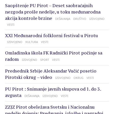
Saopštenje PU Pirot – Deset saobraćajnih
nezgoda prošle nedelje, u toku međunarodna
akcija kontrole brzine
DEŠAVANJA
DRUŠTVO
IZDVOJENO
VESTI
XXI Međunarodni folklorni festival u Pirotu
IZDVOJENO
KULTURA
VESTI
Omladinska škola FK Radnički Pirot počinje sa
radom
IZDVOJENO
SPORT
VESTI
Predsednik Srbije Aleksandar Vučić posetio
Pirotski okrug – video
IZDVOJENO
OKRUG
VESTI
PU Pirot : Snimanje javnih skupova od 1. do 3.
avgusta
DEŠAVANJA
IZDVOJENO
VESTI
ZZJZ Pirot obeležava Svetsku i Nacionalnu
nedelju dojenja: Predavanja, izložbe i nagradni