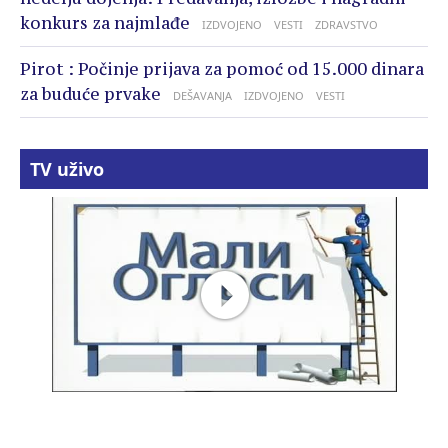
konkurs za najmlađe
IZDVOJENO
VESTI
ZDRAVSTVO
Pirot : Počinje prijava za pomoć od 15.000 dinara
za buduće prvake
DEŠAVANJA
IZDVOJENO
VESTI
TV uživo