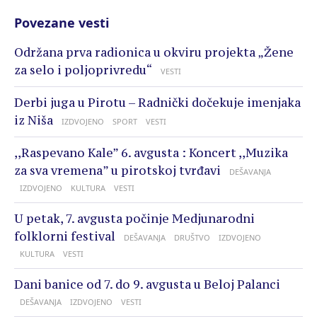
Povezane vesti
Održana prva radionica u okviru projekta „Žene
za selo i poljoprivredu“
VESTI
Derbi juga u Pirotu – Radnički dočekuje imenjaka
iz Niša
IZDVOJENO
SPORT
VESTI
,,Raspevano Kale” 6. avgusta : Koncert ,,Muzika
za sva vremena” u pirotskoj tvrđavi
DEŠAVANJA
IZDVOJENO
KULTURA
VESTI
U petak, 7. avgusta počinje Medjunarodni
folklorni festival
DEŠAVANJA
DRUŠTVO
IZDVOJENO
KULTURA
VESTI
Dani banice od 7. do 9. avgusta u Beloj Palanci
DEŠAVANJA
IZDVOJENO
VESTI