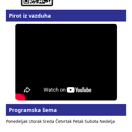
Pirot iz vazduha
Programska šema
Ponedeljak
Utorak
Sreda
Četvrtak
Petak
Subota
Nedelja