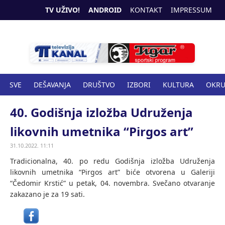
TV UŽIVO!
ANDROID
KONTAKT
IMPRESSUM
SVE
DEŠAVANJA
DRUŠTVO
IZBORI
KULTURA
OKR
SPORT
ZANIMLJIVOSTI
ZDRAVSTVO
40. Godišnja izložba Udruženja
likovnih umetnika “Pirgos art”
31.10.2022. 11:11
Tradicionalna, 40. po redu Godišnja izložba Udruženja
likovnih umetnika “Pirgos art” biće otvorena u Galeriji
“Čedomir Krstić” u petak, 04. novembra. Svečano otvaranje
zakazano je za 19 sati.