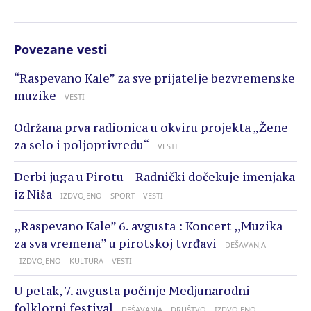
Povezane vesti
“Raspevano Kale” za sve prijatelje bezvremenske
muzike
VESTI
Održana prva radionica u okviru projekta „Žene
za selo i poljoprivredu“
VESTI
Derbi juga u Pirotu – Radnički dočekuje imenjaka
iz Niša
IZDVOJENO
SPORT
VESTI
,,Raspevano Kale” 6. avgusta : Koncert ,,Muzika
za sva vremena” u pirotskoj tvrđavi
DEŠAVANJA
IZDVOJENO
KULTURA
VESTI
U petak, 7. avgusta počinje Medjunarodni
folklorni festival
DEŠAVANJA
DRUŠTVO
IZDVOJENO