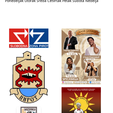
Ponedeljak
Utorak
Sreda
Četvrtak
Petak
Subota
Nedelja