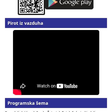
Pirot iz vazduha
Programska šema