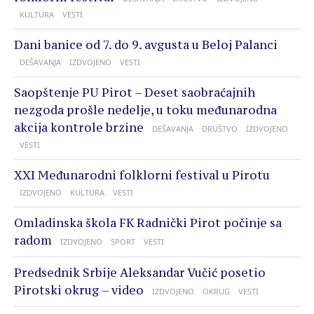
KULTURA
VESTI
Dani banice od 7. do 9. avgusta u Beloj Palanci
DEŠAVANJA
IZDVOJENO
VESTI
Saopštenje PU Pirot – Deset saobraćajnih
nezgoda prošle nedelje, u toku međunarodna
akcija kontrole brzine
DEŠAVANJA
DRUŠTVO
IZDVOJENO
VESTI
XXI Međunarodni folklorni festival u Pirotu
IZDVOJENO
KULTURA
VESTI
Omladinska škola FK Radnički Pirot počinje sa
radom
IZDVOJENO
SPORT
VESTI
Predsednik Srbije Aleksandar Vučić posetio
Pirotski okrug – video
IZDVOJENO
OKRUG
VESTI