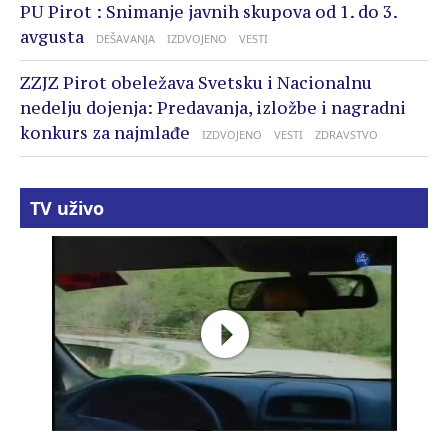
PU Pirot : Snimanje javnih skupova od 1. do 3.
avgusta
DEŠAVANJA
IZDVOJENO
VESTI
ZZJZ Pirot obeležava Svetsku i Nacionalnu
nedelju dojenja: Predavanja, izložbe i nagradni
konkurs za najmlađe
IZDVOJENO
VESTI
ZDRAVSTVO
TV uživo