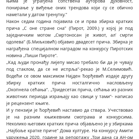
њима је уграђена сопствена ауторова духовност,
понирање у виђење оних трендова који су се обично
наметали у датом тренутку.“
Након седам година појавила се и прва збирка кратких
прича „С оне стране сна“ (Пирот, 2009.) у којој је под
заједничким мотом „Смртоносан је живот, ал’ смрти
одолева“ (Б.Миљковић) објавио двадесет прича. Збирка је
награђена специјалном наградом на конкурсу Пиротских
новина „Пиши Пироте“.
„Кад људи пронађу лијепу мисао требало би да је чувају
под стаклом, да се не испрља“-рекао је М.Селимовић.
Водећи се овом максимом Најден Ђорђевић издаје другу
збирку кратких прича носталгично насловљену
„Окопнела сећања“. „Тридесетак прича, сећања из разних
животних периода израњају као свици у тами“- написао
је рецензент књиге.
И у пензији је Ђорђевић наставио да ствара. Учествовао
је на разним књижевним смотрама и конкурсима.
Неколико његових кратких прича објављено је у збиркама
„Најбоље кратке приче“ Дома културе. На конкурсу Амити
удружења 2020. године за репортажу „Три дана са АН-ом