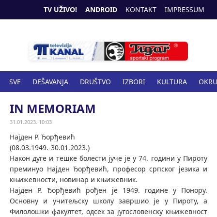
TV UŽIVO!
ANDROID
KONTAKT
IMPRESSUM
SVE
DEŠAVANJA
DRUŠTVO
IZBORI
KULTURA
OKR
SPORT
ZANIMLJIVOSTI
ZDRAVSTVO
IN MEMORIAM
31.01.2023. 10:03
Најден Р. Ђорђевић
(08.03.1949.-30.01.2023.)
Након дуге и тешке болести јуче је у 74. години у Пироту
преминуо Најден Ђорђевић, професор српског језика и
књижевности, новинар и књижевник.
Најден Р. Ђорђевић рођен је 1949. године у Понору.
Основну и учитељску школу завршио је у Пироту, а
Филолошки факултет, одсек за југословенску књижевност