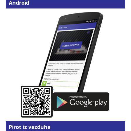
Android
Pirot iz vazduha