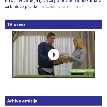
Pirot : Počinje prijava za pomoć od 15.000 dinara
za buduće prvake
DEŠAVANJA
IZDVOJENO
VESTI
TV uživo
Arhiva emisija