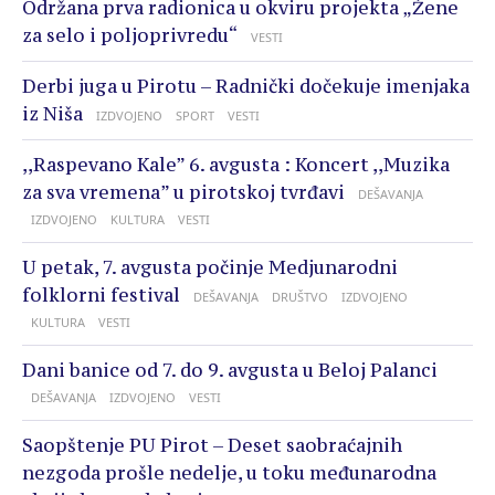
Održana prva radionica u okviru projekta „Žene
za selo i poljoprivredu“
VESTI
Derbi juga u Pirotu – Radnički dočekuje imenjaka
iz Niša
IZDVOJENO
SPORT
VESTI
,,Raspevano Kale” 6. avgusta : Koncert ,,Muzika
za sva vremena” u pirotskoj tvrđavi
DEŠAVANJA
IZDVOJENO
KULTURA
VESTI
U petak, 7. avgusta počinje Medjunarodni
folklorni festival
DEŠAVANJA
DRUŠTVO
IZDVOJENO
KULTURA
VESTI
Dani banice od 7. do 9. avgusta u Beloj Palanci
DEŠAVANJA
IZDVOJENO
VESTI
Saopštenje PU Pirot – Deset saobraćajnih
nezgoda prošle nedelje, u toku međunarodna