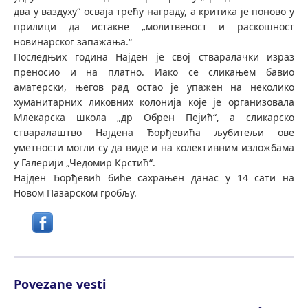
два у ваздуху“ осваја трећу награду, а критика је поново у
прилици да истакне „молитвеност и раскошност
новинарског запажања.“
Последњих година Најден је свој стваралачки израз
преносио и на платно. Иако се сликањем бавио
аматерски, његов рад остао је упажен на неколико
хуманитарних ликовних колонија које је организовала
Млекарска школа „др Обрен Пејић“, а сликарско
стваралаштво Најдена Ђорђевића љубитељи ове
уметности могли су да виде и на колективним изложбама
у Галерији „Чедомир Крстић“.
Најден Ђорђевић биће сахрањен данас у 14 сати на
Новом Пазарском гробљу.
Povezane vesti