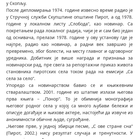
у Скопљу.
После дипломирања 1974. године извесно време радио је
у Стручној служби Скупштине општине Пирот, а од 1978.
године у локалном листу „Слобода“, као новинар. Са
покретањем рада локалног радија, чији је и сам био један
од оснивача, прелази 1978. године у ову установу где је
најпре, радио као новинар, а радни век завршио је
превремено, због болести, на месту главног и одговорног
уредника. Добитник је више награда и признања за
новинарски рад, пре свега за репортажни приказ живота
становника пиротских села током рада на емисији „Са
села за село“.
Упоредо са новинарством бавио се и књижевним
стваралаштвом. 2001. године из штапме излази његова
прва књига – „Понор“. То је обимнија монографија
његовог родног села у којој са много љубави бележи и
описује догађаје и њихове актере, настојећи да извуче из
анонимности обичне људе, суграђане.
„Његове прве, у једној збирци песме, „С ове стране сна“
(Пирот, 2002.) нису резултат случаја и тренутности. У