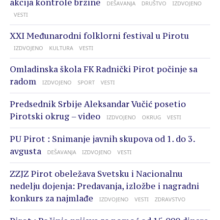
akcija kontrole brzine
DEŠAVANJA
DRUŠTVO
IZDVOJENO
VESTI
XXI Međunarodni folklorni festival u Pirotu
IZDVOJENO
KULTURA
VESTI
Omladinska škola FK Radnički Pirot počinje sa
radom
IZDVOJENO
SPORT
VESTI
Predsednik Srbije Aleksandar Vučić posetio
Pirotski okrug – video
IZDVOJENO
OKRUG
VESTI
PU Pirot : Snimanje javnih skupova od 1. do 3.
avgusta
DEŠAVANJA
IZDVOJENO
VESTI
ZZJZ Pirot obeležava Svetsku i Nacionalnu
nedelju dojenja: Predavanja, izložbe i nagradni
konkurs za najmlađe
IZDVOJENO
VESTI
ZDRAVSTVO