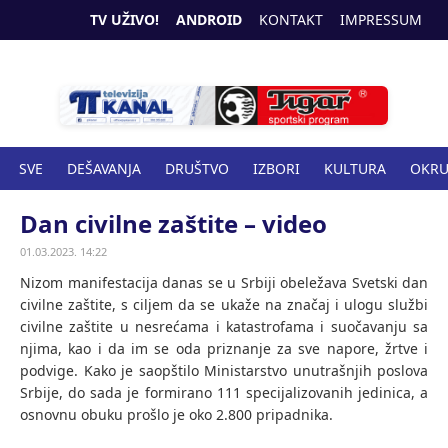
TV UŽIVO!
ANDROID
KONTAKT
IMPRESSUM
SVE
DEŠAVANJA
DRUŠTVO
IZBORI
KULTURA
OKR
SPORT
ZANIMLJIVOSTI
ZDRAVSTVO
Dan civilne zaštite – video
01.03.2023. 14:22
Nizom manifestacija danas se u Srbiji obeležava Svetski dan
civilne zaštite, s ciljem da se ukaže na značaj i ulogu službi
civilne zaštite u nesrećama i katastrofama i suočavanju sa
njima, kao i da im se oda priznanje za sve napore, žrtve i
podvige. Kako je saopštilo Ministarstvo unutrašnjih poslova
Srbije, do sada je formirano 111 specijalizovanih jedinica, a
osnovnu obuku prošlo je oko 2.800 pripadnika.