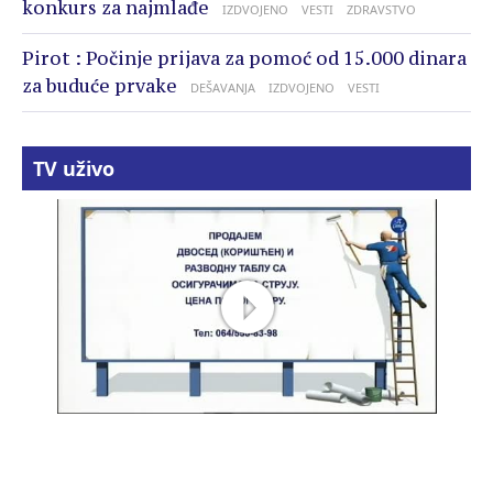
konkurs za najmlađe
IZDVOJENO
VESTI
ZDRAVSTVO
Pirot : Počinje prijava za pomoć od 15.000 dinara
za buduće prvake
DEŠAVANJA
IZDVOJENO
VESTI
TV uživo