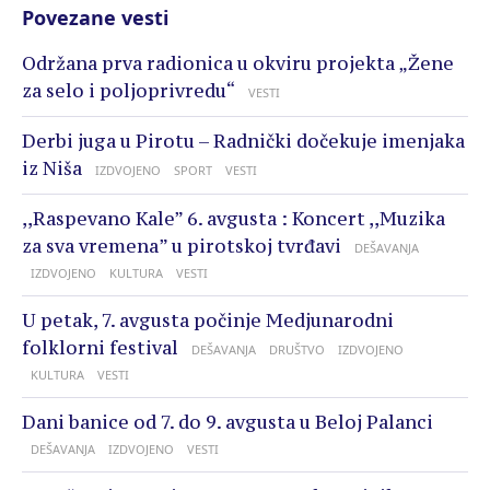
Povezane vesti
Održana prva radionica u okviru projekta „Žene
za selo i poljoprivredu“
VESTI
Derbi juga u Pirotu – Radnički dočekuje imenjaka
iz Niša
IZDVOJENO
SPORT
VESTI
,,Raspevano Kale” 6. avgusta : Koncert ,,Muzika
za sva vremena” u pirotskoj tvrđavi
DEŠAVANJA
IZDVOJENO
KULTURA
VESTI
U petak, 7. avgusta počinje Medjunarodni
folklorni festival
DEŠAVANJA
DRUŠTVO
IZDVOJENO
KULTURA
VESTI
Dani banice od 7. do 9. avgusta u Beloj Palanci
DEŠAVANJA
IZDVOJENO
VESTI