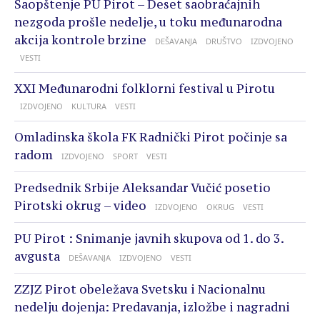
Saopštenje PU Pirot – Deset saobraćajnih
nezgoda prošle nedelje, u toku međunarodna
akcija kontrole brzine
DEŠAVANJA
DRUŠTVO
IZDVOJENO
VESTI
XXI Međunarodni folklorni festival u Pirotu
IZDVOJENO
KULTURA
VESTI
Omladinska škola FK Radnički Pirot počinje sa
radom
IZDVOJENO
SPORT
VESTI
Predsednik Srbije Aleksandar Vučić posetio
Pirotski okrug – video
IZDVOJENO
OKRUG
VESTI
PU Pirot : Snimanje javnih skupova od 1. do 3.
avgusta
DEŠAVANJA
IZDVOJENO
VESTI
ZZJZ Pirot obeležava Svetsku i Nacionalnu
nedelju dojenja: Predavanja, izložbe i nagradni