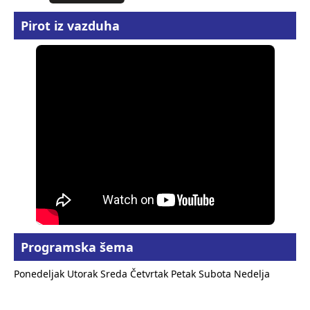
Pirot iz vazduha
Programska šema
Ponedeljak
Utorak
Sreda
Četvrtak
Petak
Subota
Nedelja