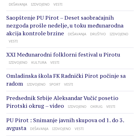
DEŠAVANJA
IZDVOJENO
VESTI
Saopštenje PU Pirot – Deset saobraćajnih
nezgoda prošle nedelje, u toku međunarodna
akcija kontrole brzine
DEŠAVANJA
DRUŠTVO
IZDVOJENO
VESTI
XXI Međunarodni folklorni festival u Pirotu
IZDVOJENO
KULTURA
VESTI
Omladinska škola FK Radnički Pirot počinje sa
radom
IZDVOJENO
SPORT
VESTI
Predsednik Srbije Aleksandar Vučić posetio
Pirotski okrug – video
IZDVOJENO
OKRUG
VESTI
PU Pirot : Snimanje javnih skupova od 1. do 3.
avgusta
DEŠAVANJA
IZDVOJENO
VESTI