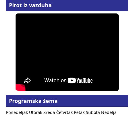
Pirot iz vazduha
Programska šema
Ponedeljak
Utorak
Sreda
Četvrtak
Petak
Subota
Nedelja