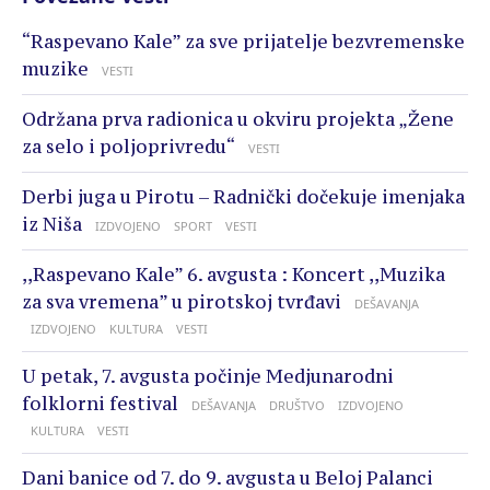
“Raspevano Kale” za sve prijatelje bezvremenske
muzike
VESTI
Održana prva radionica u okviru projekta „Žene
za selo i poljoprivredu“
VESTI
Derbi juga u Pirotu – Radnički dočekuje imenjaka
iz Niša
IZDVOJENO
SPORT
VESTI
,,Raspevano Kale” 6. avgusta : Koncert ,,Muzika
za sva vremena” u pirotskoj tvrđavi
DEŠAVANJA
IZDVOJENO
KULTURA
VESTI
U petak, 7. avgusta počinje Medjunarodni
folklorni festival
DEŠAVANJA
DRUŠTVO
IZDVOJENO
KULTURA
VESTI
Dani banice od 7. do 9. avgusta u Beloj Palanci