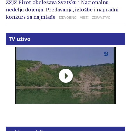
ZZJZ Pirot obeležava Svetsku i Nacionalnu
nedelju dojenja: Predavanja, izložbe i nagradni
konkurs za najmlađe
IZDVOJENO
VESTI
ZDRAVSTVO
TV uživo