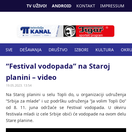
TV UŽIVO!
ANDROID
KONTAKT
IMPRESSUM
SVE
DEŠAVANJA
DRUŠTVO
IZBORI
KULTURA
OKR
SPORT
ZANIMLJIVOSTI
ZDRAVSTVO
“Festival vodopada” na Staroj
planini – video
19.05.2023. 13:54
Na Staroj planini u selu Topli do, u organizaciji udruženja
“Srbija za mlade” i uz podršku udruženja “Ja volim Topli Do”
od 8. 11. juna održaće se Festival vodopada. U okviru
festivala mladi iz cele Srbije obići će vodopade na ovom delu
Stare planine.