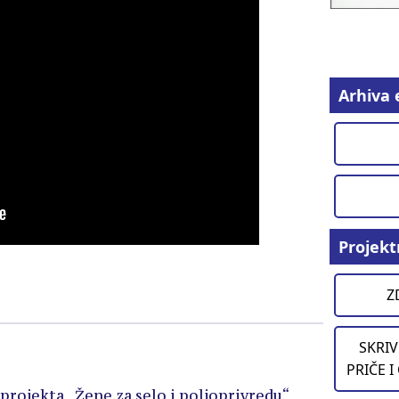
Arhiva 
Projekt
Z
SKRIV
PRIČE I
projekta „Žene za selo i poljoprivredu“