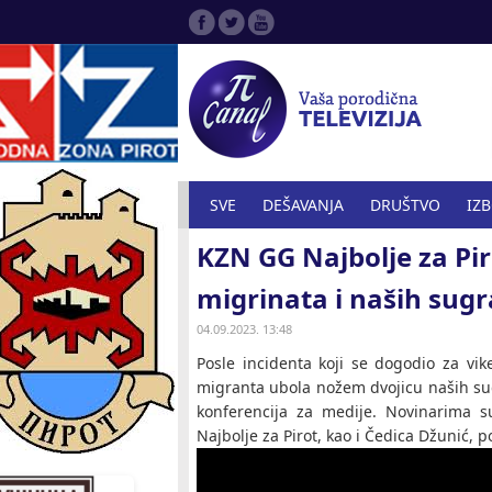
SVE
DEŠAVANJA
DRUŠTVO
IZ
KZN GG Najbolje za Pi
SPORT
ZANIMLJIVOSTI
ZDRAVST
migrinata i naših sugr
04.09.2023. 13:48
Posle incidenta koji se dogodio za vik
migranta ubola nožem dvojicu naših su
konferencija za medije. Novinarima su
Najbolje za Pirot, kao i Čedica Džunić, 