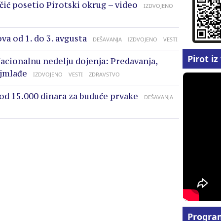
čić posetio Pirotski okrug – video
IZDVOJENO
va od 1. do 3. avgusta
DEŠAVANJA
IZDVOJENO
VESTI
Pirot i
acionalnu nedelju dojenja: Predavanja,
ajmlađe
IZDVOJENO
VESTI
ZDRAVSTVO
 od 15.000 dinara za buduće prvake
DEŠAVANJA
Progra