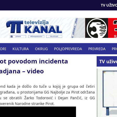
TV UŽIVO
BORI
KULTURA
OKRUG
POLJOPRIVREDA
PRIVREDA
PR
rot povodom incidenta
VO
TV uživ
adjana – video
end kada je došlo do tuče u kojoj je grupa od četiri
građana, u prostorijama GG Najbolje za Pirot održana
 se obratili Žarko Todorović i Dejan Pančić, iz GG
poverenik Narodne stranke Pirot.