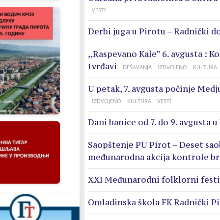
VESTI
Derbi juga u Pirotu – Radnički d
,,Raspevano Kale” 6. avgusta : K
tvrđavi
DEŠAVANJA
IZDVOJENO
KULTURA
U petak, 7. avgusta počinje Medj
IZDVOJENO
KULTURA
VESTI
Dani banice od 7. do 9. avgusta u
Saopštenje PU Pirot – Deset sao
međunarodna akcija kontrole br
XXI Međunarodni folklorni festi
Omladinska škola FK Radnički Pi