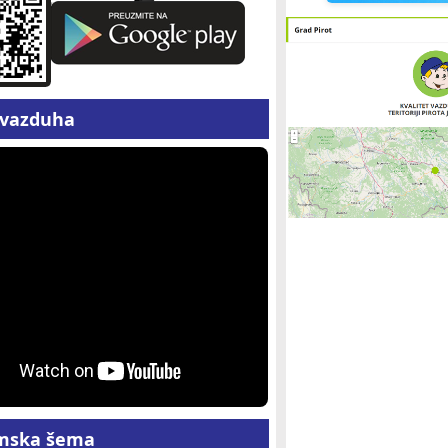
z vazduha
mska šema