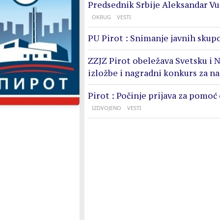
Predsednik Srbije Aleksandar Vu
OKRUG
VESTI
PU Pirot : Snimanje javnih skupo
ZZJZ Pirot obeležava Svetsku i N
izložbe i nagradni konkurs za n
Pirot : Počinje prijava za pomoć
IZDVOJENO
VESTI