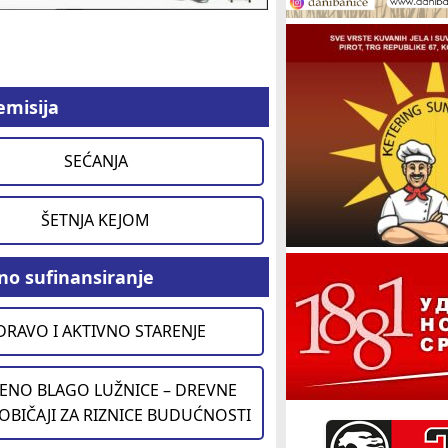
emisija
SEĆANJA
ŠETNJA KEJOM
no sufinansiranje
DRAVO I AKTIVNO STARENJE
ENO BLAGO LUŽNICE – DREVNE
 OBIČAJI ZA RIZNICE BUDUĆNOSTI