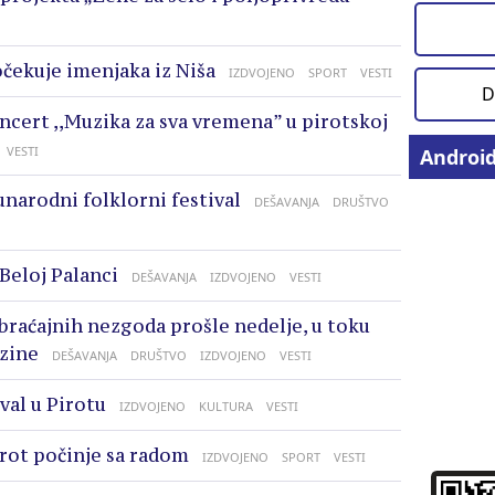
očekuje imenjaka iz Niša
IZDVOJENO
SPORT
VESTI
D
oncert ,,Muzika za sva vremena” u pirotskoj
VESTI
Androi
unarodni folklorni festival
DEŠAVANJA
DRUŠTVO
 Beloj Palanci
DEŠAVANJA
IZDVOJENO
VESTI
braćajnih nezgoda prošle nedelje, u toku
zine
DEŠAVANJA
DRUŠTVO
IZDVOJENO
VESTI
val u Pirotu
IZDVOJENO
KULTURA
VESTI
rot počinje sa radom
IZDVOJENO
SPORT
VESTI