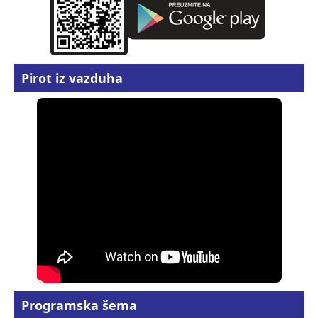
Pirot iz vazduha
Programska šema