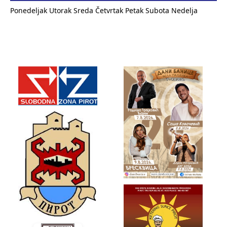
Ponedeljak
Utorak
Sreda
Četvrtak
Petak
Subota
Nedelja