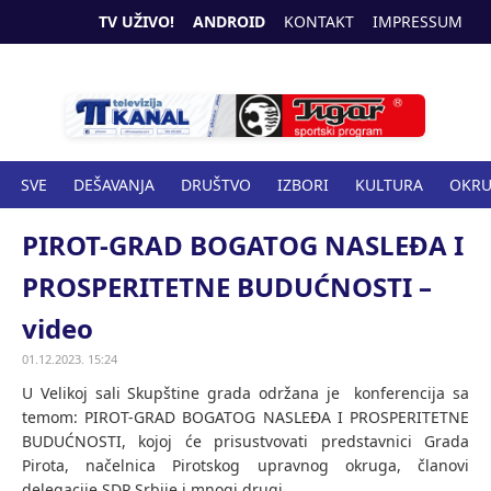
TV UŽIVO!
ANDROID
KONTAKT
IMPRESSUM
SVE
DEŠAVANJA
DRUŠTVO
IZBORI
KULTURA
OKR
SPORT
ZANIMLJIVOSTI
ZDRAVSTVO
PIROT-GRAD BOGATOG NASLEĐA I
PROSPERITETNE BUDUĆNOSTI –
video
01.12.2023. 15:24
U Velikoj sali Skupštine grada održana je konferencija sa
temom: PIROT-GRAD BOGATOG NASLEĐA I PROSPERITETNE
BUDUĆNOSTI, kojoj će prisustvovati predstavnici Grada
Pirota, načelnica Pirotskog upravnog okruga, članovi
delegacije SDP Srbije i mnogi drugi