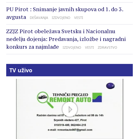
PU Pirot : Snimanje javnih skupova od 1. do 3.
avgusta
DEŠAVANJA
IZDVOJENO
VESTI
ZZJZ Pirot obeležava Svetsku i Nacionalnu
nedelju dojenja: Predavanja, izložbe i nagradni
konkurs za najmlađe
IZDVOJENO
VESTI
ZDRAVSTVO
TV uživo