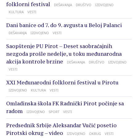
folklorni festival
DEŠAVANJA
DRUŠTVO
IZDVOJENO
KULTURA
VESTI
Dani banice od 7. do 9. avgusta u Beloj Palanci
DEŠAVANJA
IZDVOJENO
VESTI
Saopštenje PU Pirot – Deset saobraćajnih
nezgoda prošle nedelje, u toku međunarodna
akcija kontrole brzine
DEŠAVANJA
DRUŠTVO
IZDVOJENO
VESTI
XXI Međunarodni folklorni festival u Pirotu
IZDVOJENO
KULTURA
VESTI
Omladinska škola FK Radnički Pirot počinje sa
radom
IZDVOJENO
SPORT
VESTI
Predsednik Srbije Aleksandar Vučić posetio
Pirotski okrug – video
IZDVOJENO
OKRUG
VESTI