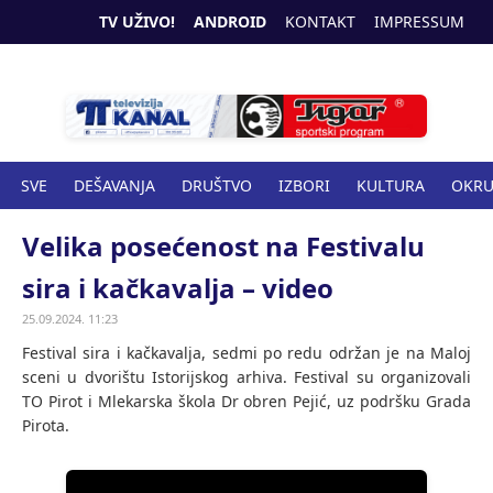
TV UŽIVO!
ANDROID
KONTAKT
IMPRESSUM
SVE
DEŠAVANJA
DRUŠTVO
IZBORI
KULTURA
OKR
SPORT
ZANIMLJIVOSTI
ZDRAVSTVO
Velika posećenost na Festivalu
sira i kačkavalja – video
25.09.2024. 11:23
Festival sira i kačkavalja, sedmi po redu održan je na Maloj
sceni u dvorištu Istorijskog arhiva. Festival su organizovali
TO Pirot i Mlekarska škola Dr obren Pejić, uz podršku Grada
Pirota.