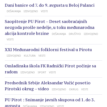
Dani banice od 7. do 9. avgusta u Beloj Palanci
DEŠAVANJA
IZDVOJENO
VESTI
Saopštenje PU Pirot – Deset saobraćajnih
nezgoda prošle nedelje, u toku međunarodna
akcija kontrole brzine
DEŠAVANJA
DRUŠTVO
IZDVOJENO
VESTI
XXI Međunarodni folklorni festival u Pirotu
IZDVOJENO
KULTURA
VESTI
Omladinska škola FK Radnički Pirot počinje sa
radom
IZDVOJENO
SPORT
VESTI
Predsednik Srbije Aleksandar Vučić posetio
Pirotski okrug – video
IZDVOJENO
OKRUG
VESTI
PU Pirot : Snimanje javnih skupova od 1. do 3.
avgusta
DEŠAVANJA
IZDVOJENO
VESTI