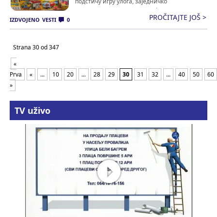
подстичу игру улога, заједничко
истраживање и сарадњу међу децом,
PROČITAJTE JOŠ >
обогаћујући материјале за игру и
IZDVOJENO
VESTI
0
проширујући могућности за учење кроз
искуство. Играчке је предшколској установи
Strana 30 od 347
уручила Јединица локалне самоуправе града
Пирота, док су донацију омогућили УНИЦЕФ
«
[…]
Prva
«
...
10
20
...
28
29
30
31
32
...
40
50
60
»
TV uživo