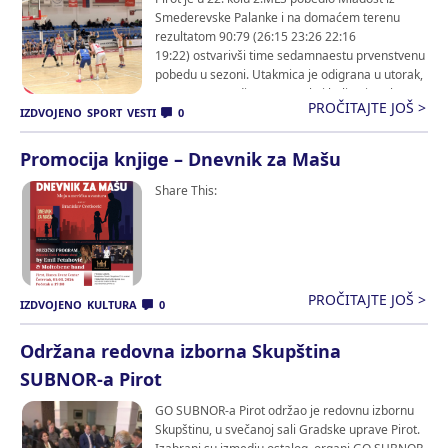
Smederevske Palanke i na domaćem terenu
rezultatom 90:79 (26:15 23:26 22:16
19:22) ostvarivši time sedamnaestu prvenstvenu
pobedu u sezoni. Utakmica je odigrana u utorak,
24.02.2026. godine u sportskoj hali Kej. Nakon
PROČITAJTE JOŠ >
dobre prve četvrtine Pirot je uspostavio sigurnu
IZDVOJENO
SPORT
VESTI
0
kontrolu igre i utakmice, držao permanentno
vođstvo u proseku […]
Promocija knjige – Dnevnik za Mašu
Share This:
PROČITAJTE JOŠ >
IZDVOJENO
KULTURA
0
Održana redovna izborna Skupština
SUBNOR-a Pirot
GO SUBNOR-a Pirot održao je redovnu izbornu
Skupštinu, u svečanoj sali Gradske uprave Pirot.