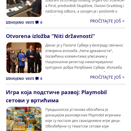
Izabrani su izmedju ostalog, organi GO SUBNOR-
a Pirot, predsednik Skupštine, članovi Gradskog i
nadzornog odbora, a usvojen je i poslovnik o
radu, kao i dopuna statuta. Skupštini su
PROČITAJTE JOŠ >
prisustvovali i predstavnici SUBNOR Srbije. Share
IZDVOJENO
VESTI
0
This:
Otvorena izložba “Niti državnosti”
Данас је у Палати Србија у Београду свечано
отворена изложба „Нити државности“,
посвећена елементима уписаним у
Национални регистар нематеријалног
културног добра Републике Србије. Изложба
је организована у сарадњи са Амбасадом
PROČITAJTE JOŠ >
Велике Британије у Београду, под
IZDVOJENO
VESTI
0
покровитељством председника Републике.
Отварајући изложбену поставку, председник
Игра која подстиче развој: Playmobil
Републике Србије Александар Вучић истакао
сетови у вртићима
је значај очувања културног наслеђа као
темеља националног […]
Предшколска установа обогаћена је
донацијом разноврсних Playmobil играчака
које су постале део свакодневне игре деце.
Обезбеђени су тематски сетови који