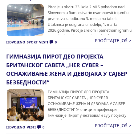
Pirot je u okviru 23. kola 2.MLS pobedom nad
Slovenom u Rumi ostvario osamnaesti trijumf u
prvenstvu za odbranu 3. mesta na tabeli.
Utakmica je odigrana u nedelju, 1. marta
2026.godine. Pirot je zrelom i pametnom igrom u
prve dve četvrtine opravdao epitet favorita na
PROČITAJTE JOŠ >
utakmici otišavši na poluvreme sa lepom zalihom
IZDVOJENO
SPORT
VESTI
0
od šesnaest poena viška. Da […]
ГИМНАЗИЈА ПИРОТ ДЕО ПРОЈЕКТА
БРИТАНСКОГ САВЕТА „HER CYBER –
ОСНАЖИВАЊЕ ЖЕНА И ДЕВОЈАКА У САЈБЕР
БЕЗБЕДНОСТИ“
ГИМНАЗИЈА ПИРОТ ДЕО ПРОЈЕКТА
БРИТАНСКОГ САВЕТА „HER CYBER –
ОСНАЖИВАЊЕ ЖЕНА И ДЕВОЈАКА У САЈБЕР
БЕЗБЕДНОСТИ“ Ученици и професори
Гимназије Пирот учествовали су у пројекту
„Her Cyber – Оснаживање жена и девојака у
PROČITAJTE JOŠ >
сајбер безбедности“, који спроводи
IZDVOJENO
VESTI
0
Британски савет (British Counsil), а