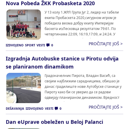
финансира Влада Уједињеног Краљевства, са
Nova Pobeda ŽKK Probasketa 2020
циљем да инспирише младе људе, нарочито
девојке, и […]
У 13 колу 1.ЖРЛ Група Југ 2, лидер на табели
екипа Пробаскета 2020,сигурном игром је
победила веома добру екипу Империјум
баскета изЛесковца резултатом 79:61. По
четвртинама 22:09, 16:19,17:09, и 24:24. У
првој четвртини домаћин је стекао предност
PROČITAJTE JOŠ >
од 13 поена разлике, пресвега добром игром
IZDVOJENO
SPORT
VESTI
0
на спољним линијама и шутевима за 2
поена, коју је докраја […]
Izgradnja Autobuske stanice u Pirotu odvija
se planiranom dinamikom
Градоначелник Пирота, Владан Васић, са
својим најближим сарадницима, обишао је
данас градилиште нове Аутобуске станице у
Пироту како би се уверио да се радови
одвијају планираном динамиком. Вредност
инвестиције износи 262.613.006 динара са
PROČITAJTE JOŠ >
ПДВ-ом, а средства су у потпуности
DEŠAVANJA
IZDVOJENO
VESTI
0
обезбеђена из сопствених извора буџета
Града Пирота. Изградња нове аутобуске
Dan eUprave obeležen u Beloj Palanci
станице један је од 20 пројеката […]