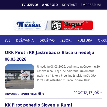
TV UŽIVO!
ANDROID
KONTAKT
IMPRESSUM
SVE
DEŠAVANJA
DRUŠTVO
IZBORI
KULTURA
OKR
SPORT
ZANIMLJIVOSTI
ZDRAVSTVO
ORK Pirot i RK Jastrebac iz Blaca u nedelju
08.03.2026
U nedelju 08.03.2026. godine sa početkom u 20
časova u hali Kej bi će odigrana rukometna
utakmica 11. kola Prve lige Istok između ORK
Pirot i RK Jastrebac iz Blaca. Share This:
PROČITAJTE JOŠ >
IZDVOJENO
SPORT
VESTI
0
KK Pirot pobedio Sloven u Rumi