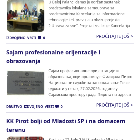
U Beloj Palanci danas je održan sastanak
predstavnika lokalane samouprave sa
predstavnicima Kancelarije za informacione
tehnologije i eUpravu, a u okviru projekta
“eUprava za sve”. Projekat realizuje Kancelarija
za informacione tehnologije i elektronsku upravu
PROČITAJTE JOŠ >
uz podršku Ministarstva državne uprave i lokalne
IZDVOJENO
VESTI
0
samouprave, NALED-a i Programa Ujedinjenih
nacija za razvoj, sa ciljem ubrzanja digitalne
Sajam profesionalne orijentacije i
transformacije lokalnih […]
obrazovanja
Сајам професионалне оријентације и
образовања, који организује Филијала Пирот
Националне службе за запошљавање ће се
одржати у петак, 27.02.2026. године у
Сајамском простору града Пирота на адреси
Стевана Сремца 33А, са почетком од 11:00
PROČITAJTE JOŠ >
часова. Истовремено Вас позивамо да
DRUŠTVO
IZDVOJENO
VESTI
0
посетите наш сајам и испратите догађај.
Share This:
KK Pirot bolji od Mladosti SP i na domacem
terenu
Pirot je u 22. kolu 2.MLS pobedio Mladost iz