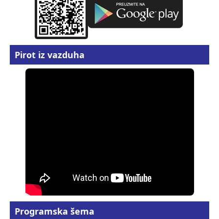
Pirot iz vazduha
Programska šema