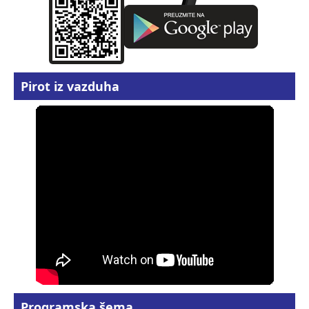
Pirot iz vazduha
Programska šema