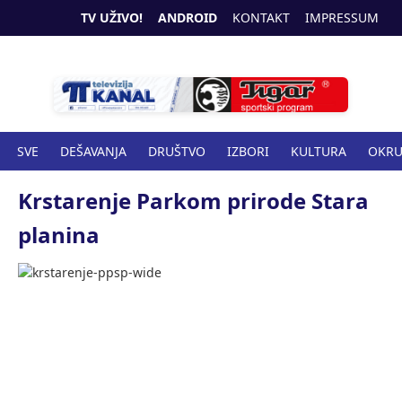
TV UŽIVO!
ANDROID
KONTAKT
IMPRESSUM
SVE
DEŠAVANJA
DRUŠTVO
IZBORI
KULTURA
OKR
SPORT
ZANIMLJIVOSTI
ZDRAVSTVO
Krstarenje Parkom prirode Stara
planina