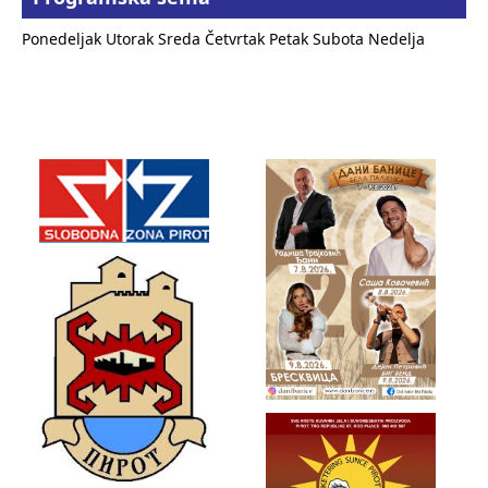
Ponedeljak
Utorak
Sreda
Četvrtak
Petak
Subota
Nedelja