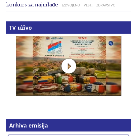
konkurs za najmlađe
IZDVOJENO
VESTI
ZDRAVSTVO
TV uživo
Arhiva emisija