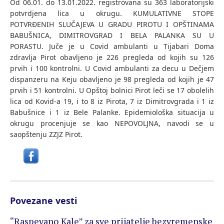
Od 06.01. do 13.01.2022. registrovana su 363 laboratorijski
potvrdjena lica u okrugu. KUMULATIVNE STOPE
POTVRĐENIH SLUČAJEVA U GRADU PIROTU I OPŠTINAMA
BABUŠNICA, DIMITROVGRAD I BELA PALANKA SU U
PORASTU. Juče je u Covid ambulanti u Tijabari Doma
zdravlja Pirot obavljeno je 226 pregleda od kojih su 126
prvih i 100 kontrolni. U Covid ambulanti za decu u Dečjem
dispanzeru na Keju obavljeno je 98 pregleda od kojih je 47
prvih i 51 kontrolni. U Opštoj bolnici Pirot leči se 17 obolelih
lica od Kovid-a 19, i to 8 iz Pirota, 7 iz Dimitrovgrada i 1 iz
Babušnice i 1 iz Bele Palanke. Epidemiološka situacija u
okrugu procenjuje se kao NEPOVOLJNA, navodi se u
saopštenju ZZJZ Pirot.
Povezane vesti
“Raspevano Kale” za sve prijatelje bezvremenske