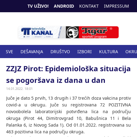
TV UŽIVO!
ANDROID
KONTAKT
IMPRESSUM
SVE
DEŠAVANJA
DRUŠTVO
IZBORI
KULTURA
OKR
SPORT
ZANIMLJIVOSTI
ZDRAVSTVO
ZZJZ Pirot: Epidemiološka situacija
se pogoršava iz dana u dan
14.01.2022. 18:01
Juče je dato 5 prvih, 13 drugih i 37 trećih doza vakcina protiv
covid-a u okrugu. Juče su registrovana 72 POZITIVNA
novoobolela laboratorijski potvrđena lica na području
okruga (Pirot 44, Dimitrovgrad 10, Babušnica 11 i Bela
Palanka 6, iz Novog Sada 1). Od 01.01.2022. registrovana su
463 pozitivna lica na području okruga.