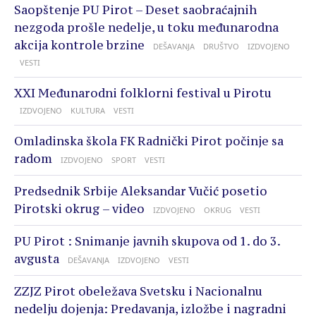
Saopštenje PU Pirot – Deset saobraćajnih
nezgoda prošle nedelje, u toku međunarodna
akcija kontrole brzine
DEŠAVANJA
DRUŠTVO
IZDVOJENO
VESTI
XXI Međunarodni folklorni festival u Pirotu
IZDVOJENO
KULTURA
VESTI
Omladinska škola FK Radnički Pirot počinje sa
radom
IZDVOJENO
SPORT
VESTI
Predsednik Srbije Aleksandar Vučić posetio
Pirotski okrug – video
IZDVOJENO
OKRUG
VESTI
PU Pirot : Snimanje javnih skupova od 1. do 3.
avgusta
DEŠAVANJA
IZDVOJENO
VESTI
ZZJZ Pirot obeležava Svetsku i Nacionalnu
nedelju dojenja: Predavanja, izložbe i nagradni