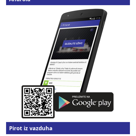
Pirot iz vazduha