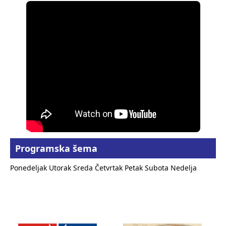
Programska šema
Ponedeljak
Utorak
Sreda
Četvrtak
Petak
Subota
Nedelja