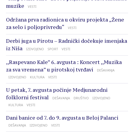
muzike
VESTI
Održana prva radionica u okviru projekta „Žene
za selo i poljoprivredu“
VESTI
Derbi juga u Pirotu – Radnički dočekuje imenjaka
iz Niša
IZDVOJENO
SPORT
VESTI
,,Raspevano Kale” 6. avgusta : Koncert ,,Muzika
za sva vremena” u pirotskoj tvrđavi
DEŠAVANJA
IZDVOJENO
KULTURA
VESTI
U petak, 7. avgusta počinje Medjunarodni
folklorni festival
DEŠAVANJA
DRUŠTVO
IZDVOJENO
KULTURA
VESTI
Dani banice od 7. do 9. avgusta u Beloj Palanci
DEŠAVANJA
IZDVOJENO
VESTI