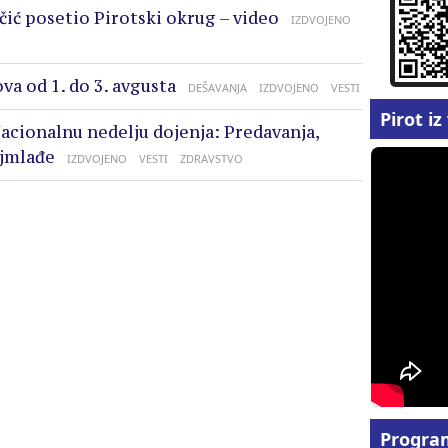
čić posetio Pirotski okrug – video
IZDVOJENO
va od 1. do 3. avgusta
DEŠAVANJA
IZDVOJENO
VESTI
Pirot i
acionalnu nedelju dojenja: Predavanja,
ajmlađe
IZDVOJENO
VESTI
ZDRAVSTVO
Progra