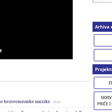
Arhiva 
Projekt
Z
SKRIV
elje bezvremenske muzike
VESTI
PRIČE I