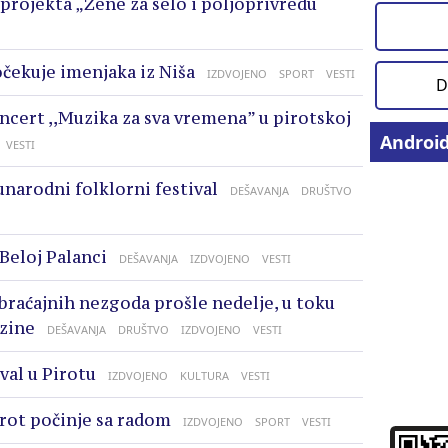
projekta „Žene za selo i poljoprivredu“
očekuje imenjaka iz Niša
IZDVOJENO
SPORT
VESTI
D
oncert ,,Muzika za sva vremena” u pirotskoj
Androi
VESTI
unarodni folklorni festival
DEŠAVANJA
DRUŠTVO
 Beloj Palanci
DEŠAVANJA
IZDVOJENO
VESTI
braćajnih nezgoda prošle nedelje, u toku
zine
DEŠAVANJA
DRUŠTVO
IZDVOJENO
VESTI
val u Pirotu
IZDVOJENO
KULTURA
VESTI
rot počinje sa radom
IZDVOJENO
SPORT
VESTI