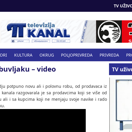
TV UŽIVO
BORI
KULTURA
OKRUG
POLJOPRIVREDA
PRIVREDA
PR
 buvljaku – video
VO
TV uživ
dju potpuno novu ali i polovnu robu, od prodavaca iz
i kanala razgovarala je sa prodavcima koji se više od
ali i sa kupcima koji ne menjaju svoje navike i rado
ku.