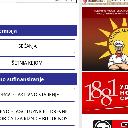
emisija
SEĆANJA
ŠETNJA KEJOM
no sufinansiranje
DRAVO I AKTIVNO STARENJE
ENO BLAGO LUŽNICE – DREVNE
 OBIČAJI ZA RIZNICE BUDUĆNOSTI