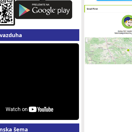
z vazduha
mska šema