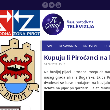
SVE
DEŠAVANJA
DRUŠTVO
IZ
Kupuju li Piroćanci na
SPORT
ZANIMLJIVOSTI
ZDRAVST
24.08.2022. 13:16
Na buvljoj pijaci Piroćanci mogu da na
našeg grada ali i iz Bugarske. Ekipa P
dvadeset se bave prodajom na buvljaku 
dolaze na pijac po garderbu, alat, tehni