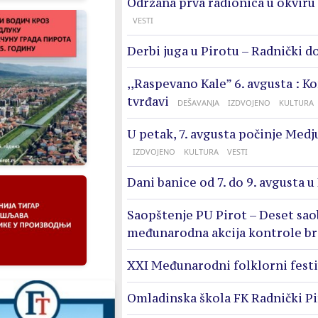
Održana prva radionica u okviru 
VESTI
Derbi juga u Pirotu – Radnički d
,,Raspevano Kale” 6. avgusta : K
tvrđavi
DEŠAVANJA
IZDVOJENO
KULTURA
U petak, 7. avgusta počinje Medj
IZDVOJENO
KULTURA
VESTI
Dani banice od 7. do 9. avgusta u
Saopštenje PU Pirot – Deset sao
međunarodna akcija kontrole br
XXI Međunarodni folklorni festi
Omladinska škola FK Radnički Pi