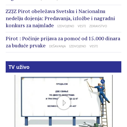
ZZJZ Pirot obeležava Svetsku i Nacionalnu
nedelju dojenja: Predavanja, izložbe i nagradni
konkurs za najmlađe
IZDVOJENO
VESTI
ZDRAVSTVO
Pirot : Počinje prijava za pomoć od 15.000 dinara
za buduće prvake
DEŠAVANJA
IZDVOJENO
VESTI
TV uživo