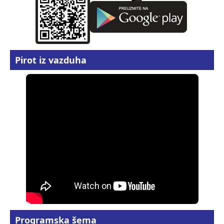
Pirot iz vazduha
Programska šema