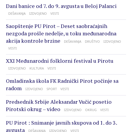
Dani banice od 7. do 9. avgusta u Beloj Palanci
DEŠAVANJA
IZDVOJENO
VESTI
Saopštenje PU Pirot – Deset saobraćajnih
nezgoda prošle nedelje, u toku međunarodna
akcija kontrole brzine
DEŠAVANJA
DRUŠTVO
IZDVOJENO
VESTI
XXI Međunarodni folklorni festival u Pirotu
IZDVOJENO
KULTURA
VESTI
Omladinska škola FK Radnički Pirot počinje sa
radom
IZDVOJENO
SPORT
VESTI
Predsednik Srbije Aleksandar Vučić posetio
Pirotski okrug – video
IZDVOJENO
OKRUG
VESTI
PU Pirot : Snimanje javnih skupova od 1. do 3.
avgusta
DEŠAVANJA
IZDVOJENO
VESTI