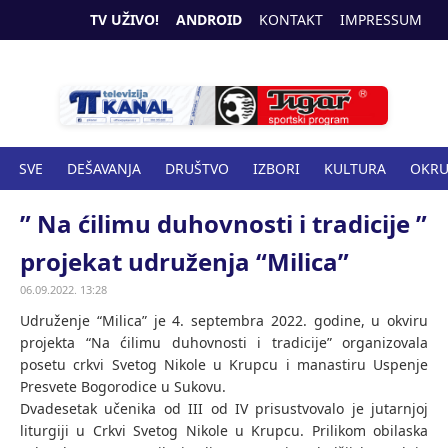
TV UŽIVO!
ANDROID
KONTAKT
IMPRESSUM
SVE
DEŠAVANJA
DRUŠTVO
IZBORI
KULTURA
OKR
SPORT
ZANIMLJIVOSTI
ZDRAVSTVO
” Na ćilimu duhovnosti i tradicije ”
projekat udruženja “Milica”
06.09.2022. 13:28
Udruženje “Milica” je 4. septembra 2022. godine, u okviru
projekta “Na ćilimu duhovnosti i tradicije” organizovala
posetu crkvi Svetog Nikole u Krupcu i manastiru Uspenje
Presvete Bogorodice u Sukovu.
Dvadesetak učenika od III od IV prisustvovalo je jutarnjoj
liturgiji u Crkvi Svetog Nikole u Krupcu. Prilikom obilaska