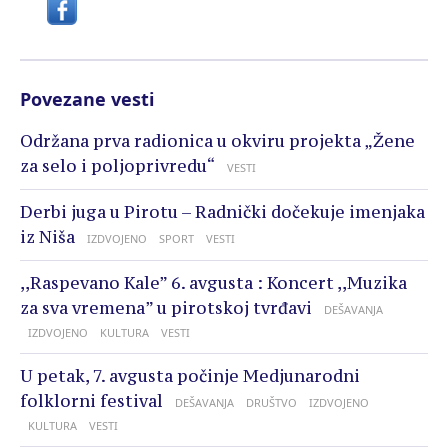
Povezane vesti
Održana prva radionica u okviru projekta „Žene
za selo i poljoprivredu“
VESTI
Derbi juga u Pirotu – Radnički dočekuje imenjaka
iz Niša
IZDVOJENO
SPORT
VESTI
,,Raspevano Kale” 6. avgusta : Koncert ,,Muzika
za sva vremena” u pirotskoj tvrđavi
DEŠAVANJA
IZDVOJENO
KULTURA
VESTI
U petak, 7. avgusta počinje Medjunarodni
folklorni festival
DEŠAVANJA
DRUŠTVO
IZDVOJENO
KULTURA
VESTI