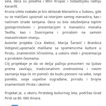
sela, deca su posetila i Mlin Krupac i Sodadžijsku radnju
Karanfil.
Kruna izleta svakako je bio obilazak Manastira u Sukovu, gde
su se mališani upoznali sa istorijom samog manastira, kao i
načinom izrade tamjana. Deca su bila oduševljena toplim
gostoprimstvom i prezentacijom o manastiru monaha
Teofila, kao i živorinjama i prirodom na samom
manastirskom imanju.
Autorke projekta Cica Aleksić, Marija Šarović i Brankica
Vidojević,upoznaće mališane sa spomenicima kulture u
Pirotu, znamenitim ličnostima, a uskoro sledi i prezentacija
o pirotskim česmama.
Cilj projektaje je da se dečja pažnja preusmeri na ljubav
prema zavičaju, tradicionalnim vrednostima i novim
saznanja koja će im pomoći da budu ponosni na sebe, svoje
poreklo, svoje uspešne sugrađane, prirodu i brojne
znamenitosti Pirota i okoline.
Projekat je, u okviru Pirotskog kulturnog leta, podržao Grad
Pirot sa 80. 000 dinara.