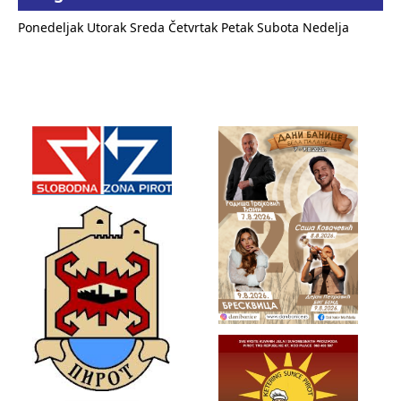
Ponedeljak
Utorak
Sreda
Četvrtak
Petak
Subota
Nedelja