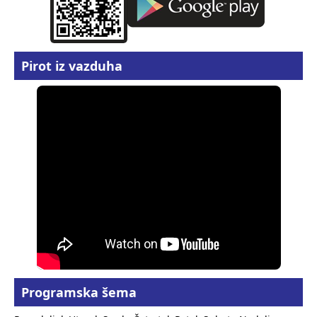
Pirot iz vazduha
Programska šema