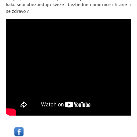
kako sebi obezbeđuju sveže i bezbedne namirnice i hrane li
se zdravo ?