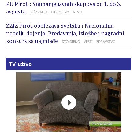
PU Pirot : Snimanje javnih skupova od 1. do 3.
avgusta
DEŠAVANJA
IZDVOJENO
VESTI
ZZJZ Pirot obeležava Svetsku i Nacionalnu
nedelju dojenja: Predavanja, izložbe i nagradni
konkurs za najmlađe
IZDVOJENO
VESTI
ZDRAVSTVO
TV uživo