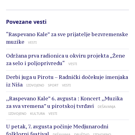
Povezane vesti
“Raspevano Kale” za sve prijatelje bezvremenske
muzike
VESTI
Održana prva radionica u okviru projekta „Žene
za selo i poljoprivredu“
VESTI
Derbi juga u Pirotu – Radnički dočekuje imenjaka
iz Niša
IZDVOJENO
SPORT
VESTI
,,Raspevano Kale” 6. avgusta : Koncert ,,Muzika
za sva vremena” u pirotskoj tvrđavi
DEŠAVANJA
IZDVOJENO
KULTURA
VESTI
U petak, 7. avgusta počinje Medjunarodni
folklorni festival
DEŠAVANJA
DRUŠTVO
IZDVOJENO