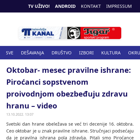
TV UŽIVO!
ANDROID
KONTAKT
IMPRESSUM
SVE
DEŠAVANJA
DRUŠTVO
IZBORI
KULTURA
OKR
SPORT
ZANIMLJIVOSTI
ZDRAVSTVO
Oktobar- mesec pravilne ishrane:
Piroćanci sopstvenom
proivodnjom obezbeđuju zdravu
hranu – video
13.10.2022. 13:07
Svetski dan hrane obeležava se već tri decenije 16. oktobra.
Ceo oktobar je u znak pravilne ishrane. Stručnjaci podsećaju
da je pravilna ishrana pola zdravlja. Pitali smo Piroćance