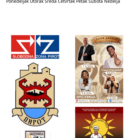
Ponedeljak
Utorak
Sreda
Četvrtak
Petak
Subota
Nedelja