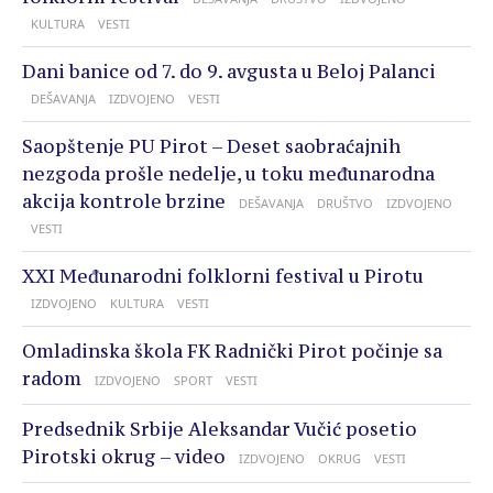
KULTURA
VESTI
Dani banice od 7. do 9. avgusta u Beloj Palanci
DEŠAVANJA
IZDVOJENO
VESTI
Saopštenje PU Pirot – Deset saobraćajnih
nezgoda prošle nedelje, u toku međunarodna
akcija kontrole brzine
DEŠAVANJA
DRUŠTVO
IZDVOJENO
VESTI
XXI Međunarodni folklorni festival u Pirotu
IZDVOJENO
KULTURA
VESTI
Omladinska škola FK Radnički Pirot počinje sa
radom
IZDVOJENO
SPORT
VESTI
Predsednik Srbije Aleksandar Vučić posetio
Pirotski okrug – video
IZDVOJENO
OKRUG
VESTI