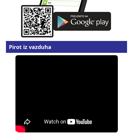
Pirot iz vazduha