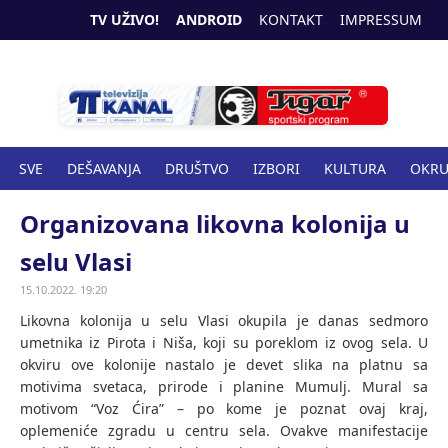
TV UŽIVO!
ANDROID
KONTAKT
IMPRESSUM
SVE
DEŠAVANJA
DRUŠTVO
IZBORI
KULTURA
OKR
SPORT
ZANIMLJIVOSTI
ZDRAVSTVO
Organizovana likovna kolonija u
selu Vlasi
15.10.2022. 19:20
Likovna kolonija u selu Vlasi okupila je danas sedmoro
umetnika iz Pirota i Niša, koji su poreklom iz ovog sela. U
okviru ove kolonije nastalo je devet slika na platnu sa
motivima svetaca, prirode i planine Mumulj. Mural sa
motivom “Voz Ćira” – po kome je poznat ovaj kraj,
oplemeniće zgradu u centru sela. Ovakve manifestacije