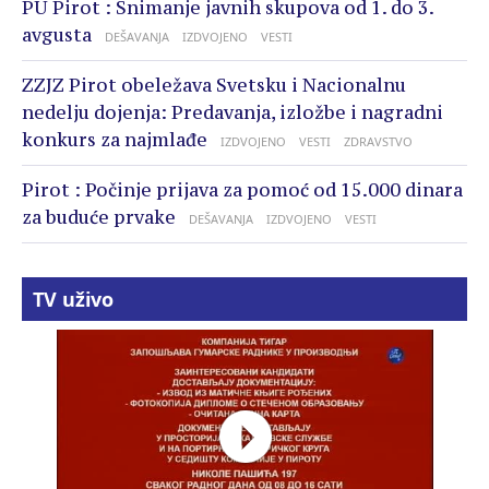
PU Pirot : Snimanje javnih skupova od 1. do 3.
avgusta
DEŠAVANJA
IZDVOJENO
VESTI
ZZJZ Pirot obeležava Svetsku i Nacionalnu
nedelju dojenja: Predavanja, izložbe i nagradni
konkurs za najmlađe
IZDVOJENO
VESTI
ZDRAVSTVO
Pirot : Počinje prijava za pomoć od 15.000 dinara
za buduće prvake
DEŠAVANJA
IZDVOJENO
VESTI
TV uživo