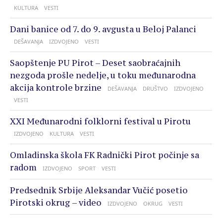
KULTURA
VESTI
Dani banice od 7. do 9. avgusta u Beloj Palanci
DEŠAVANJA
IZDVOJENO
VESTI
Saopštenje PU Pirot – Deset saobraćajnih
nezgoda prošle nedelje, u toku međunarodna
akcija kontrole brzine
DEŠAVANJA
DRUŠTVO
IZDVOJENO
VESTI
XXI Međunarodni folklorni festival u Pirotu
IZDVOJENO
KULTURA
VESTI
Omladinska škola FK Radnički Pirot počinje sa
radom
IZDVOJENO
SPORT
VESTI
Predsednik Srbije Aleksandar Vučić posetio
Pirotski okrug – video
IZDVOJENO
OKRUG
VESTI