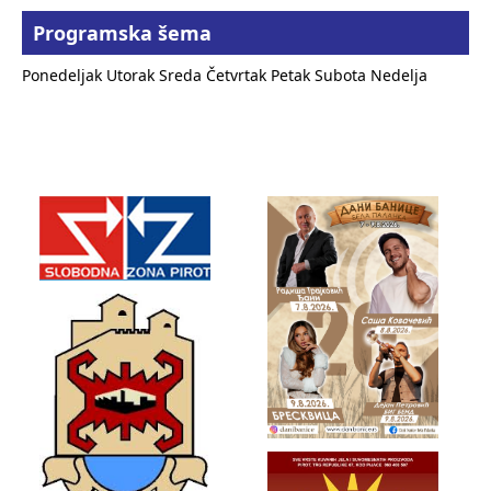
Programska šema
Ponedeljak
Utorak
Sreda
Četvrtak
Petak
Subota
Nedelja