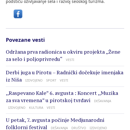
podstiču oživljavanje sela i razvoj seoskog turizma.
Povezane vesti
Održana prva radionica u okviru projekta „Žene
za selo i poljoprivredu“
VESTI
Derbi juga u Pirotu – Radnički dočekuje imenjaka
iz Niša
IZDVOJENO
SPORT
VESTI
,,Raspevano Kale” 6. avgusta : Koncert ,,Muzika
za sva vremena” u pirotskoj tvrđavi
DEŠAVANJA
IZDVOJENO
KULTURA
VESTI
U petak, 7. avgusta počinje Medjunarodni
folklorni festival
DEŠAVANJA
DRUŠTVO
IZDVOJENO