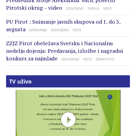
Predsednik Srbije Aleksandar Vučić posetio
Pirotski okrug – video
IZDVOJENO
OKRUG
VESTI
PU Pirot : Snimanje javnih skupova od 1. do 3.
avgusta
DEŠAVANJA
IZDVOJENO
VESTI
ZZJZ Pirot obeležava Svetsku i Nacionalnu
nedelju dojenja: Predavanja, izložbe i nagradni
konkurs za najmlađe
IZDVOJENO
VESTI
ZDRAVSTVO
TV uživo