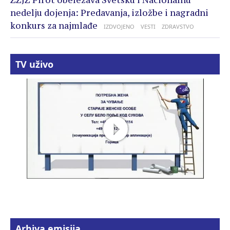
ZZJZ Pirot obeležava Svetsku i Nacionalnu
nedelju dojenja: Predavanja, izložbe i nagradni
konkurs za najmlađe
IZDVOJENO
VESTI
ZDRAVSTVO
TV uživo
Arhiva emisija