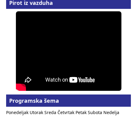
Pirot iz vazduha
Programska šema
Ponedeljak
Utorak
Sreda
Četvrtak
Petak
Subota
Nedelja