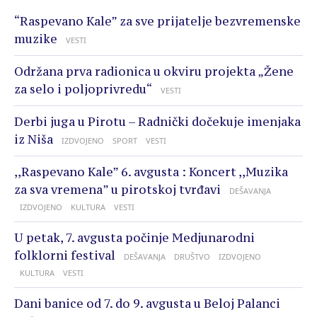
“Raspevano Kale” za sve prijatelje bezvremenske
muzike
VESTI
Održana prva radionica u okviru projekta „Žene
za selo i poljoprivredu“
VESTI
Derbi juga u Pirotu – Radnički dočekuje imenjaka
iz Niša
IZDVOJENO
SPORT
VESTI
,,Raspevano Kale” 6. avgusta : Koncert ,,Muzika
za sva vremena” u pirotskoj tvrđavi
DEŠAVANJA
IZDVOJENO
KULTURA
VESTI
U petak, 7. avgusta počinje Medjunarodni
folklorni festival
DEŠAVANJA
DRUŠTVO
IZDVOJENO
KULTURA
VESTI
Dani banice od 7. do 9. avgusta u Beloj Palanci