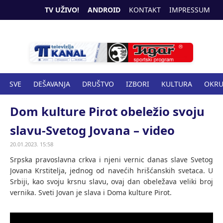
TV UŽIVO!
ANDROID
KONTAKT
IMPRESSUM
SVE
DEŠAVANJA
DRUŠTVO
IZBORI
KULTURA
OKR
SPORT
ZANIMLJIVOSTI
ZDRAVSTVO
Dom kulture Pirot obeležio svoju
slavu-Svetog Jovana – video
20.01.2023. 15:58
Srpska pravoslavna crkva i njeni vernic danas slave Svetog
Jovana Krstitelja, jednog od navećih hrišćanskih svetaca. U
Srbiji, kao svoju krsnu slavu, ovaj dan obeležava veliki broj
vernika. Sveti Jovan je slava i Doma kulture Pirot.