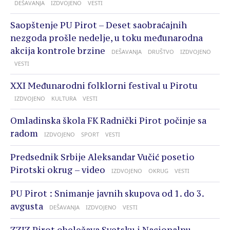
DEŠAVANJA
IZDVOJENO
VESTI
Saopštenje PU Pirot – Deset saobraćajnih
nezgoda prošle nedelje, u toku međunarodna
akcija kontrole brzine
DEŠAVANJA
DRUŠTVO
IZDVOJENO
VESTI
XXI Međunarodni folklorni festival u Pirotu
IZDVOJENO
KULTURA
VESTI
Omladinska škola FK Radnički Pirot počinje sa
radom
IZDVOJENO
SPORT
VESTI
Predsednik Srbije Aleksandar Vučić posetio
Pirotski okrug – video
IZDVOJENO
OKRUG
VESTI
PU Pirot : Snimanje javnih skupova od 1. do 3.
avgusta
DEŠAVANJA
IZDVOJENO
VESTI