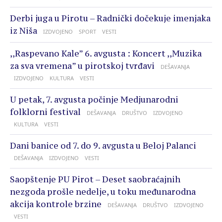
Derbi juga u Pirotu – Radnički dočekuje imenjaka
iz Niša
IZDVOJENO
SPORT
VESTI
,,Raspevano Kale” 6. avgusta : Koncert ,,Muzika
za sva vremena” u pirotskoj tvrđavi
DEŠAVANJA
IZDVOJENO
KULTURA
VESTI
U petak, 7. avgusta počinje Medjunarodni
folklorni festival
DEŠAVANJA
DRUŠTVO
IZDVOJENO
KULTURA
VESTI
Dani banice od 7. do 9. avgusta u Beloj Palanci
DEŠAVANJA
IZDVOJENO
VESTI
Saopštenje PU Pirot – Deset saobraćajnih
nezgoda prošle nedelje, u toku međunarodna
akcija kontrole brzine
DEŠAVANJA
DRUŠTVO
IZDVOJENO
VESTI