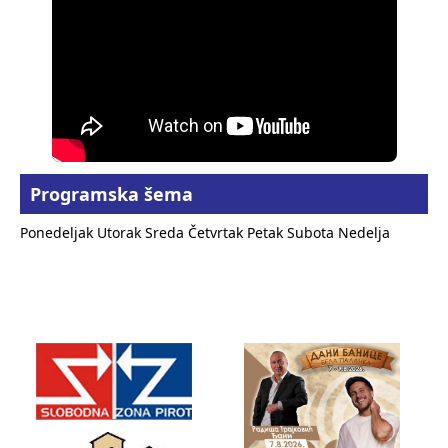
Programska šema
Ponedeljak
Utorak
Sreda
Četvrtak
Petak
Subota
Nedelja