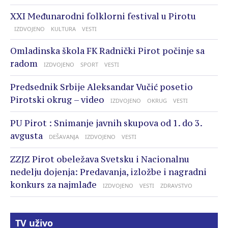
XXI Međunarodni folklorni festival u Pirotu
IZDVOJENO
KULTURA
VESTI
Omladinska škola FK Radnički Pirot počinje sa
radom
IZDVOJENO
SPORT
VESTI
Predsednik Srbije Aleksandar Vučić posetio
Pirotski okrug – video
IZDVOJENO
OKRUG
VESTI
PU Pirot : Snimanje javnih skupova od 1. do 3.
avgusta
DEŠAVANJA
IZDVOJENO
VESTI
ZZJZ Pirot obeležava Svetsku i Nacionalnu
nedelju dojenja: Predavanja, izložbe i nagradni
konkurs za najmlađe
IZDVOJENO
VESTI
ZDRAVSTVO
TV uživo