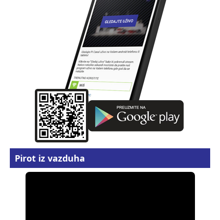
Pirot iz vazduha