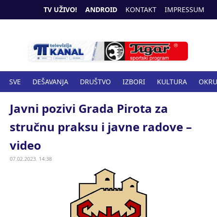
TV UŽIVO!
ANDROID
KONTAKT
IMPRESSUM
SVE
DEŠAVANJA
DRUŠTVO
IZBORI
KULTURA
OKR
SPORT
ZANIMLJIVOSTI
ZDRAVSTVO
Javni pozivi Grada Pirota za
stručnu praksu i javne radove –
video
07.02.2023. 14:38