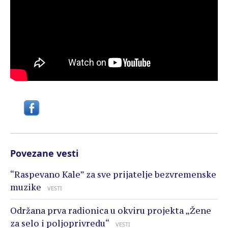
Povezane vesti
“Raspevano Kale” za sve prijatelje bezvremenske
muzike
VESTI
Održana prva radionica u okviru projekta „Žene
za selo i poljoprivredu“
VESTI