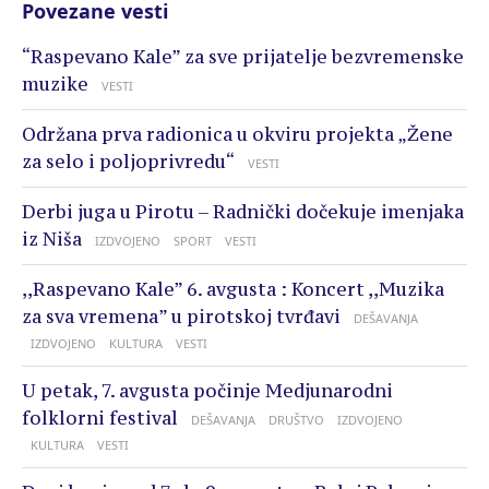
Povezane vesti
“Raspevano Kale” za sve prijatelje bezvremenske
muzike
VESTI
Održana prva radionica u okviru projekta „Žene
za selo i poljoprivredu“
VESTI
Derbi juga u Pirotu – Radnički dočekuje imenjaka
iz Niša
IZDVOJENO
SPORT
VESTI
,,Raspevano Kale” 6. avgusta : Koncert ,,Muzika
za sva vremena” u pirotskoj tvrđavi
DEŠAVANJA
IZDVOJENO
KULTURA
VESTI
U petak, 7. avgusta počinje Medjunarodni
folklorni festival
DEŠAVANJA
DRUŠTVO
IZDVOJENO
KULTURA
VESTI