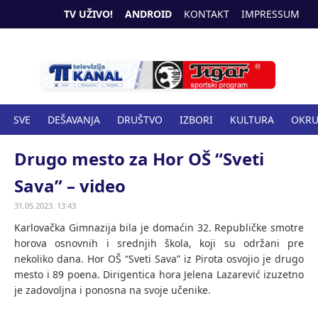
TV UŽIVO!
ANDROID
KONTAKT
IMPRESSUM
SVE
DEŠAVANJA
DRUŠTVO
IZBORI
KULTURA
OKR
SPORT
ZANIMLJIVOSTI
ZDRAVSTVO
Drugo mesto za Hor OŠ “Sveti
Sava” – video
31.05.2023. 13:43
Karlovačka Gimnazija bila je domaćin 32. Republičke smotre
horova osnovnih i srednjih škola, koji su održani pre
nekoliko dana. Hor OŠ “Sveti Sava” iz Pirota osvojio je drugo
mesto i 89 poena. Dirigentica hora Jelena Lazarević izuzetno
je zadovoljna i ponosna na svoje učenike.