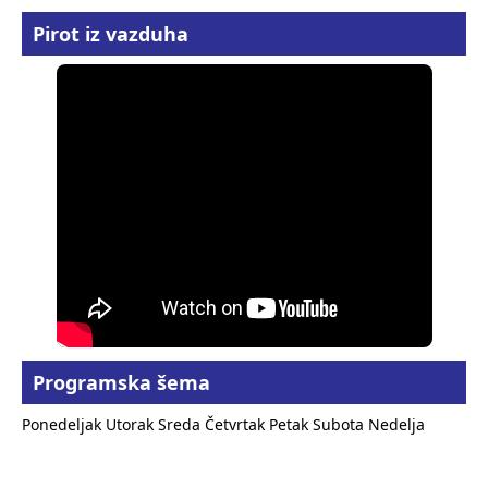
Pirot iz vazduha
Programska šema
Ponedeljak
Utorak
Sreda
Četvrtak
Petak
Subota
Nedelja