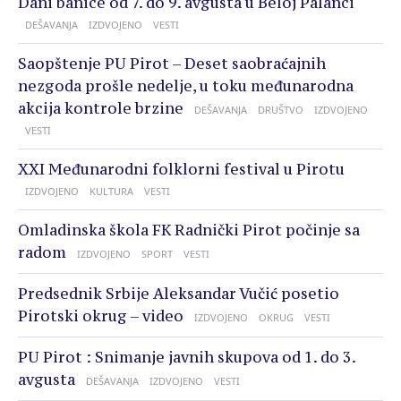
Dani banice od 7. do 9. avgusta u Beloj Palanci
DEŠAVANJA
IZDVOJENO
VESTI
Saopštenje PU Pirot – Deset saobraćajnih
nezgoda prošle nedelje, u toku međunarodna
akcija kontrole brzine
DEŠAVANJA
DRUŠTVO
IZDVOJENO
VESTI
XXI Međunarodni folklorni festival u Pirotu
IZDVOJENO
KULTURA
VESTI
Omladinska škola FK Radnički Pirot počinje sa
radom
IZDVOJENO
SPORT
VESTI
Predsednik Srbije Aleksandar Vučić posetio
Pirotski okrug – video
IZDVOJENO
OKRUG
VESTI
PU Pirot : Snimanje javnih skupova od 1. do 3.
avgusta
DEŠAVANJA
IZDVOJENO
VESTI