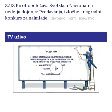
ZZJZ Pirot obeležava Svetsku i Nacionalnu
nedelju dojenja: Predavanja, izložbe i nagradni
konkurs za najmlađe
IZDVOJENO
VESTI
ZDRAVSTVO
TV uživo