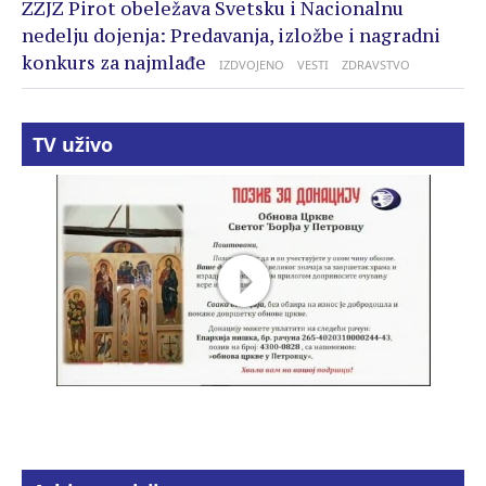
ZZJZ Pirot obeležava Svetsku i Nacionalnu
nedelju dojenja: Predavanja, izložbe i nagradni
konkurs za najmlađe
IZDVOJENO
VESTI
ZDRAVSTVO
TV uživo