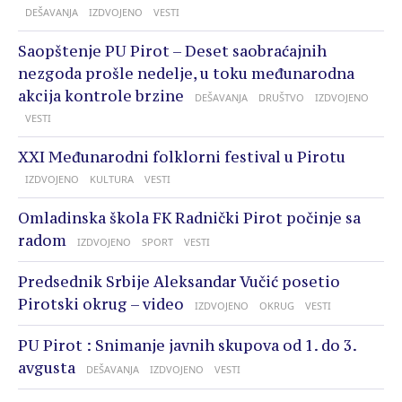
DEŠAVANJA
IZDVOJENO
VESTI
Saopštenje PU Pirot – Deset saobraćajnih
nezgoda prošle nedelje, u toku međunarodna
akcija kontrole brzine
DEŠAVANJA
DRUŠTVO
IZDVOJENO
VESTI
XXI Međunarodni folklorni festival u Pirotu
IZDVOJENO
KULTURA
VESTI
Omladinska škola FK Radnički Pirot počinje sa
radom
IZDVOJENO
SPORT
VESTI
Predsednik Srbije Aleksandar Vučić posetio
Pirotski okrug – video
IZDVOJENO
OKRUG
VESTI
PU Pirot : Snimanje javnih skupova od 1. do 3.
avgusta
DEŠAVANJA
IZDVOJENO
VESTI