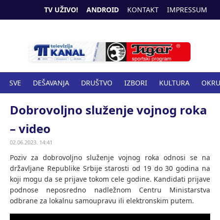
TV UŽIVO!
ANDROID
KONTAKT
IMPRESSUM
SVE
DEŠAVANJA
DRUŠTVO
IZBORI
KULTURA
OKR
SPORT
ZANIMLJIVOSTI
ZDRAVSTVO
Dobrovoljno služenje vojnog roka
– video
02.06.2023. 14:41
Poziv za dobrovoljno služenje vojnog roka odnosi se na
državljane Republike Srbije starosti od 19 do 30 godina na
koji mogu da se prijave tokom cele godine. Kandidati prijave
podnose neposredno nadležnom Centru Ministarstva
odbrane za lokalnu samoupravu ili elektronskim putem.