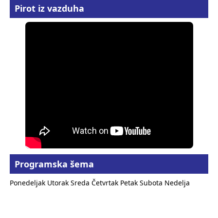
Pirot iz vazduha
Programska šema
Ponedeljak
Utorak
Sreda
Četvrtak
Petak
Subota
Nedelja