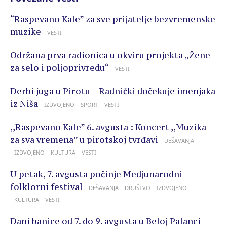
“Raspevano Kale” za sve prijatelje bezvremenske
muzike
VESTI
Održana prva radionica u okviru projekta „Žene
za selo i poljoprivredu“
VESTI
Derbi juga u Pirotu – Radnički dočekuje imenjaka
iz Niša
IZDVOJENO
SPORT
VESTI
,,Raspevano Kale” 6. avgusta : Koncert ,,Muzika
za sva vremena” u pirotskoj tvrđavi
DEŠAVANJA
IZDVOJENO
KULTURA
VESTI
U petak, 7. avgusta počinje Medjunarodni
folklorni festival
DEŠAVANJA
DRUŠTVO
IZDVOJENO
KULTURA
VESTI
Dani banice od 7. do 9. avgusta u Beloj Palanci