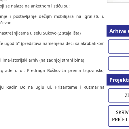
oji se nalaze na anketnom listiću su:
anje i postavljanje dečijih mobilijara na igralištu u
rčevac
Arhiva 
nastrešnjicama u selu Sukovo (2 stajališta)
že ugoditi” (predstava namenjena deci sa akrobatikom
ima-istorijski arhiv (na zadnjoj strani bine)
 zgrade u ul. Predraga Boškovića prema trgovinskoj
Projekt
elju Radin Do na uglu ul. Hrizanteme i Ruzmarina
Z
SKRIV
PRIČE I