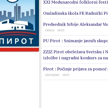
XXI Međunarodni folklorni festi
Omladinska škola FK Radnički Pi
Predsednik Srbije Aleksandar Vu
OKRUG
VESTI
PU Pirot : Snimanje javnih skupo
ZZJZ Pirot obeležava Svetsku i N
izložbe i nagradni konkurs za n
Pirot : Počinje prijava za pomoć
IZDVOJENO
VESTI