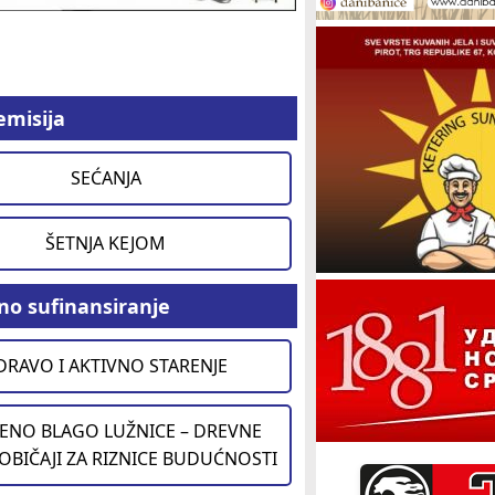
emisija
SEĆANJA
ŠETNJA KEJOM
no sufinansiranje
DRAVO I AKTIVNO STARENJE
ENO BLAGO LUŽNICE – DREVNE
 OBIČAJI ZA RIZNICE BUDUĆNOSTI