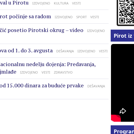
val u Pirotu
IZDVOJENO
KULTURA
VESTI
rot počinje sa radom
IZDVOJENO
SPORT
VESTI
čić posetio Pirotski okrug – video
IZDVOJENO
Pirot i
va od 1. do 3. avgusta
DEŠAVANJA
IZDVOJENO
VESTI
acionalnu nedelju dojenja: Predavanja,
ajmlađe
IZDVOJENO
VESTI
ZDRAVSTVO
 od 15.000 dinara za buduće prvake
DEŠAVANJA
Progra