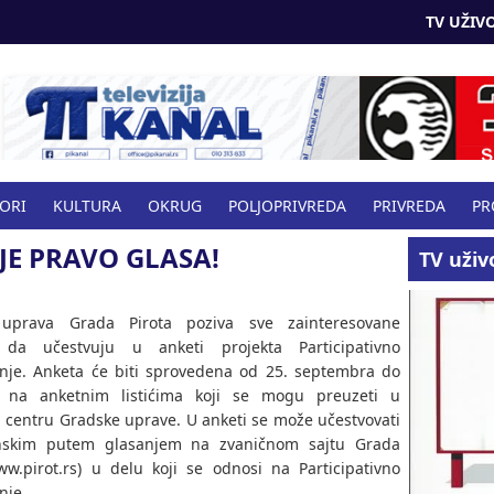
TV UŽIVO
BORI
KULTURA
OKRUG
POLJOPRIVREDA
PRIVREDA
PR
JE PRAVO GLASA!
VO
TV uživ
uprava Grada Pirota poziva sve zainteresovane
da učestvuju u anketi projekta Participativno
nje. Anketa će biti sprovedena od 25. septembra do
a na anketnim listićima koji se mogu preuzeti u
centru Gradske uprave. U anketi se može učestvovati
onskim putem glasanjem na zvaničnom sajtu Grada
ww.pirot.rs) u delu koji se odnosi na Participativno
nje.