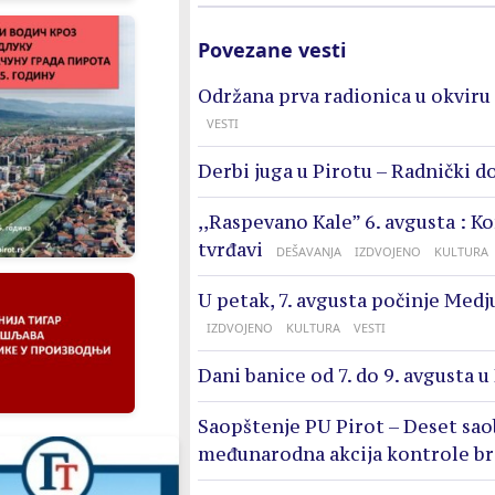
Povezane vesti
Održana prva radionica u okviru 
VESTI
Derbi juga u Pirotu – Radnički d
,,Raspevano Kale” 6. avgusta : K
tvrđavi
DEŠAVANJA
IZDVOJENO
KULTURA
U petak, 7. avgusta počinje Medj
IZDVOJENO
KULTURA
VESTI
Dani banice od 7. do 9. avgusta u
Saopštenje PU Pirot – Deset sao
međunarodna akcija kontrole br