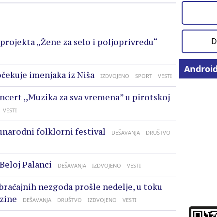
D
projekta „Žene za selo i poljoprivredu“
Androi
očekuje imenjaka iz Niša
IZDVOJENO
SPORT
VESTI
oncert ,,Muzika za sva vremena” u pirotskoj
VESTI
unarodni folklorni festival
DEŠAVANJA
DRUŠTVO
 Beloj Palanci
DEŠAVANJA
IZDVOJENO
VESTI
braćajnih nezgoda prošle nedelje, u toku
zine
DEŠAVANJA
DRUŠTVO
IZDVOJENO
VESTI