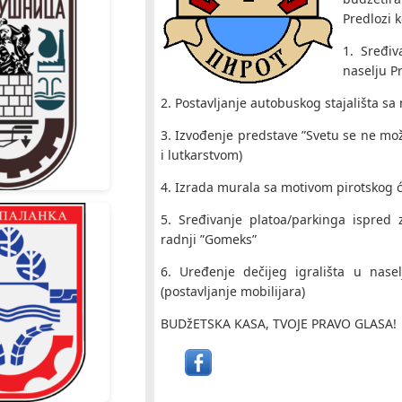
Predlozi k
1. Sređiv
naselju P
2. Postavljanje autobuskog stajališta sa 
3. Izvođenje predstave ”Svetu se ne mo
i lutkarstvom)
4. Izrada murala sa motivom pirotskog ćil
5. Sređivanje platoa/parkinga ispred
radnji ”Gomeks”
6. Uređenje dečijeg igrališta u nas
(postavljanje mobilijara)
BUDžETSKA KASA, TVOJE PRAVO GLASA!