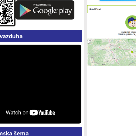
z vazduha
mska šema