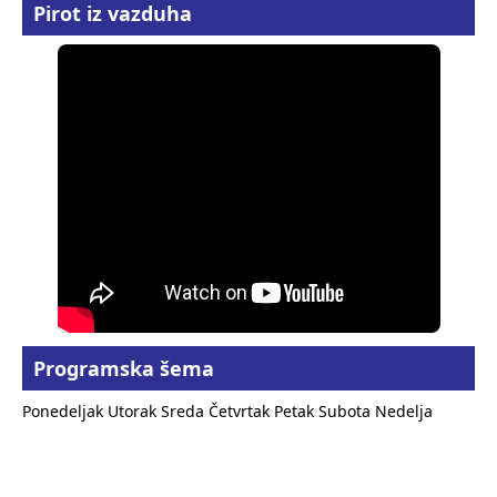
Pirot iz vazduha
Programska šema
Ponedeljak
Utorak
Sreda
Četvrtak
Petak
Subota
Nedelja