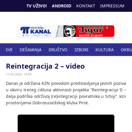
TV UŽIVO!
ANDROID
KONTAKT
IMPRESSUM
SVE
DEŠAVANJA
DRUŠTVO
IZBORI
KULTURA
OKR
SPORT
ZANIMLJIVOSTI
ZDRAVSTVO
Reintegracija 2 – video
17.05.2024. 14:05
Danas je održana KZN povodom predstavljanja Javnih poziva
u okviru trećeg ciklusa aktivnosti projekta “Reintegracija II –
dalja podrška održivoj (re)integraciji povratnika u Srbiji”. kzn
prostorijama Dobrosusedskog kluba Pirot.