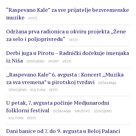
“Raspevano Kale” za sve prijatelje bezvremenske
muzike
VESTI
Održana prva radionica u okviru projekta „Žene
za selo i poljoprivredu“
VESTI
Derbi juga u Pirotu – Radnički dočekuje imenjaka
iz Niša
IZDVOJENO
SPORT
VESTI
,,Raspevano Kale” 6. avgusta : Koncert ,,Muzika
za sva vremena” u pirotskoj tvrđavi
DEŠAVANJA
IZDVOJENO
KULTURA
VESTI
U petak, 7. avgusta počinje Medjunarodni
folklorni festival
DEŠAVANJA
DRUŠTVO
IZDVOJENO
KULTURA
VESTI
Dani banice od 7. do 9. avgusta u Beloj Palanci