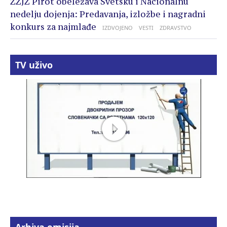
ZZJZ Pirot obeležava Svetsku i Nacionalnu
nedelju dojenja: Predavanja, izložbe i nagradni
konkurs za najmlađe
IZDVOJENO
VESTI
ZDRAVSTVO
TV uživo
Arhiva emisija