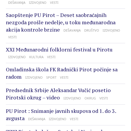
DEŠAVANJA
IZDVOJENO
VESTI
Saopštenje PU Pirot – Deset saobraćajnih
nezgoda prošle nedelje, u toku međunarodna
akcija kontrole brzine
DEŠAVANJA
DRUŠTVO
IZDVOJENO
VESTI
XXI Međunarodni folklorni festival u Pirotu
IZDVOJENO
KULTURA
VESTI
Omladinska škola FK Radnički Pirot počinje sa
radom
IZDVOJENO
SPORT
VESTI
Predsednik Srbije Aleksandar Vučić posetio
Pirotski okrug – video
IZDVOJENO
OKRUG
VESTI
PU Pirot : Snimanje javnih skupova od 1. do 3.
avgusta
DEŠAVANJA
IZDVOJENO
VESTI