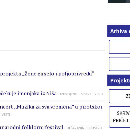
Arhiva 
projekta „Žene za selo i poljoprivredu“
Projekt
očekuje imenjaka iz Niša
IZDVOJENO
SPORT
VESTI
Z
oncert ,,Muzika za sva vremena” u pirotskoj
SKRIV
VESTI
PRIČE I
unarodni folklorni festival
DEŠAVANJA
DRUŠTVO