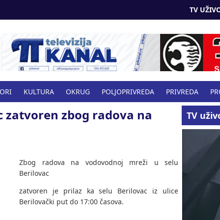
TV UŽIVO
BORI
KULTURA
OKRUG
POLJOPRIVREDA
PRIVREDA
PR
ac zatvoren zbog radova na
VO
TV uživ
Zbog radova na vodovodnoj mreži u selu
Berilovac
zatvoren je prilaz ka selu Berilovac iz ulice
Berilovački put do 17:00 časova.