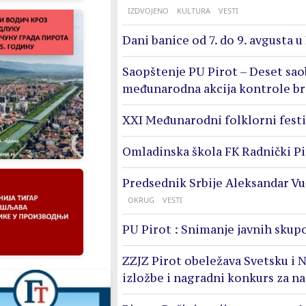
IZDVOJENO
KULTURA
VESTI
Dani banice od 7. do 9. avgusta u
Saopštenje PU Pirot – Deset sao
međunarodna akcija kontrole br
XXI Međunarodni folklorni festi
Omladinska škola FK Radnički Pi
Predsednik Srbije Aleksandar Vu
OKRUG
VESTI
PU Pirot : Snimanje javnih skupo
ZZJZ Pirot obeležava Svetsku i N
izložbe i nagradni konkurs za n