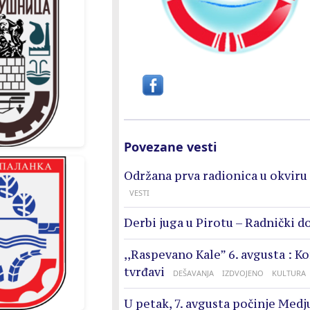
Povezane vesti
Održana prva radionica u okviru 
VESTI
Derbi juga u Pirotu – Radnički d
,,Raspevano Kale” 6. avgusta : K
tvrđavi
DEŠAVANJA
IZDVOJENO
KULTURA
U petak, 7. avgusta počinje Medj