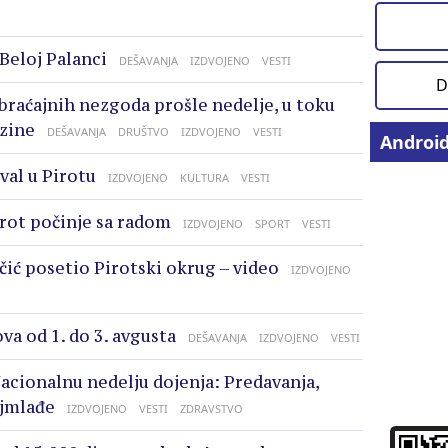
 Beloj Palanci
DEŠAVANJA
IZDVOJENO
VESTI
D
braćajnih nezgoda prošle nedelje, u toku
zine
DEŠAVANJA
DRUŠTVO
IZDVOJENO
VESTI
Androi
val u Pirotu
IZDVOJENO
KULTURA
VESTI
rot počinje sa radom
IZDVOJENO
SPORT
VESTI
čić posetio Pirotski okrug – video
IZDVOJENO
va od 1. do 3. avgusta
DEŠAVANJA
IZDVOJENO
VESTI
acionalnu nedelju dojenja: Predavanja,
ajmlađe
IZDVOJENO
VESTI
ZDRAVSTVO