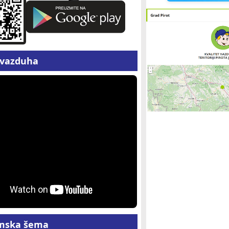
z vazduha
mska šema