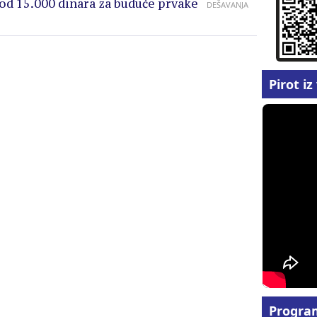
 od 15.000 dinara za buduće prvake
DEŠAVANJA
Pirot i
Progra