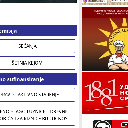
emisija
SEĆANJA
ŠETNJA KEJOM
no sufinansiranje
DRAVO I AKTIVNO STARENJE
ENO BLAGO LUŽNICE – DREVNE
 OBIČAJI ZA RIZNICE BUDUĆNOSTI