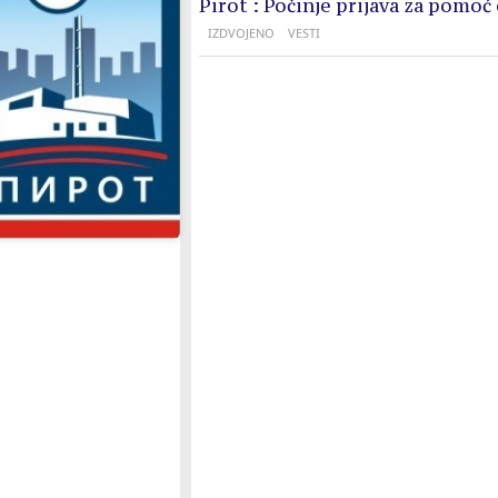
Pirot : Počinje prijava za pomoć
IZDVOJENO
VESTI