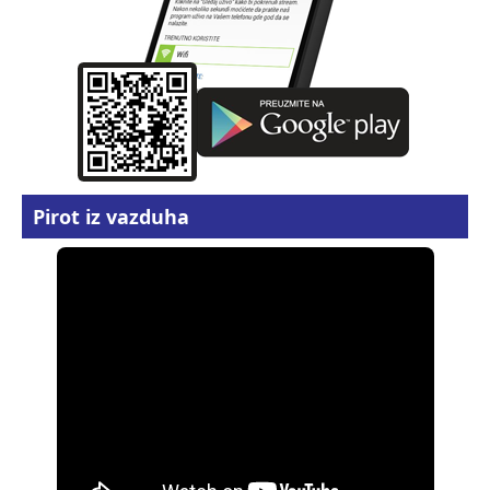
Pirot iz vazduha