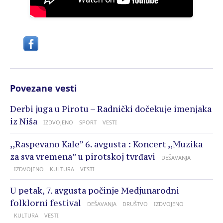
Povezane vesti
Derbi juga u Pirotu – Radnički dočekuje imenjaka
iz Niša
IZDVOJENO
SPORT
VESTI
,,Raspevano Kale” 6. avgusta : Koncert ,,Muzika
za sva vremena” u pirotskoj tvrđavi
DEŠAVANJA
IZDVOJENO
KULTURA
VESTI
U petak, 7. avgusta počinje Medjunarodni
folklorni festival
DEŠAVANJA
DRUŠTVO
IZDVOJENO
KULTURA
VESTI