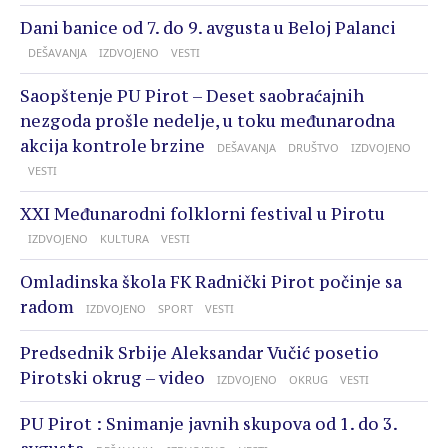
Dani banice od 7. do 9. avgusta u Beloj Palanci
DEŠAVANJA
IZDVOJENO
VESTI
Saopštenje PU Pirot – Deset saobraćajnih
nezgoda prošle nedelje, u toku međunarodna
akcija kontrole brzine
DEŠAVANJA
DRUŠTVO
IZDVOJENO
VESTI
XXI Međunarodni folklorni festival u Pirotu
IZDVOJENO
KULTURA
VESTI
Omladinska škola FK Radnički Pirot počinje sa
radom
IZDVOJENO
SPORT
VESTI
Predsednik Srbije Aleksandar Vučić posetio
Pirotski okrug – video
IZDVOJENO
OKRUG
VESTI
PU Pirot : Snimanje javnih skupova od 1. do 3.