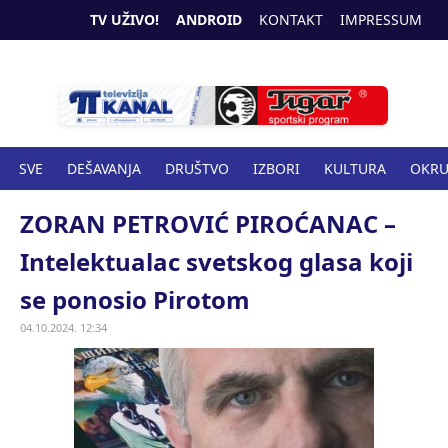
TV UŽIVO!
ANDROID
KONTAKT
IMPRESSUM
SVE
DEŠAVANJA
DRUŠTVO
IZBORI
KULTURA
OKR
SPORT
ZANIMLJIVOSTI
ZDRAVSTVO
ZORAN PETROVIĆ PIROĆANAC –
Intelektualac svetskog glasa koji
se ponosio Pirotom
04.10.2024. 12:34