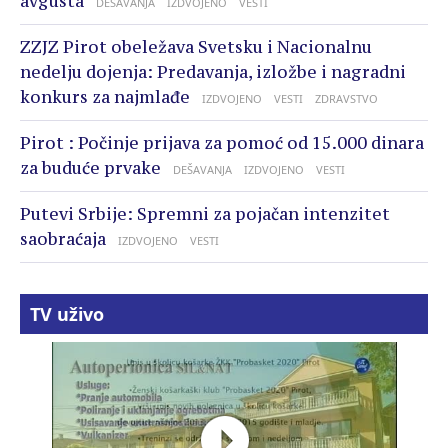
avgusta
DEŠAVANJA
IZDVOJENO
VESTI
ZZJZ Pirot obeležava Svetsku i Nacionalnu
nedelju dojenja: Predavanja, izložbe i nagradni
konkurs za najmlađe
IZDVOJENO
VESTI
ZDRAVSTVO
Pirot : Počinje prijava za pomoć od 15.000 dinara
za buduće prvake
DEŠAVANJA
IZDVOJENO
VESTI
Putevi Srbije: Spremni za pojačan intenzitet
saobraćaja
IZDVOJENO
VESTI
TV uživo