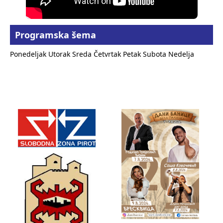
Programska šema
Ponedeljak
Utorak
Sreda
Četvrtak
Petak
Subota
Nedelja