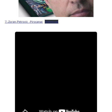
7.-Zoran-Petrovic_-Pirocanac
Download