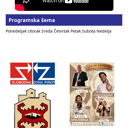
Programska šema
Ponedeljak
Utorak
Sreda
Četvrtak
Petak
Subota
Nedelja