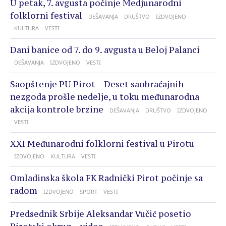
U petak, 7. avgusta počinje Medjunarodni
folklorni festival
DEŠAVANJA
DRUŠTVO
IZDVOJENO
KULTURA
VESTI
Dani banice od 7. do 9. avgusta u Beloj Palanci
DEŠAVANJA
IZDVOJENO
VESTI
Saopštenje PU Pirot – Deset saobraćajnih
nezgoda prošle nedelje, u toku međunarodna
akcija kontrole brzine
DEŠAVANJA
DRUŠTVO
IZDVOJENO
VESTI
XXI Međunarodni folklorni festival u Pirotu
IZDVOJENO
KULTURA
VESTI
Omladinska škola FK Radnički Pirot počinje sa
radom
IZDVOJENO
SPORT
VESTI
Predsednik Srbije Aleksandar Vučić posetio