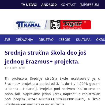
TV UŽIVO!
ANDROID
KONTAKT
IMPRESSUM
SVE
DEŠAVANJA
DRUŠTVO
IZBORI
KULTURA
OKR
SPORT
ZANIMLJIVOSTI
ZDRAVSTVO
Srednja stručna škola deo još
jednog Erazmus+ projekta.
13.11.2024. 12:03
Tri profesora Srednje stručna škole učestvovalo je u
Erazmus+ projektu u period od 3.11. do 11.11.2024. godine
u Bantu u Holandiji. Projekat pod nazivom “Koliko smo se
poboljšali. Napravimo jedan korak napred” je registrovan
pod brojem 2024-1-NL02-KA151-YOU-000199499, a škola
učestvuje kao partnerska organizacija.