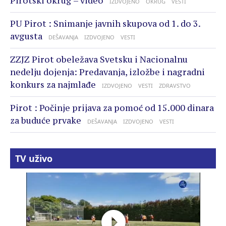
Pirotski okrug – video
IZDVOJENO
OKRUG
VESTI
PU Pirot : Snimanje javnih skupova od 1. do 3.
avgusta
DEŠAVANJA
IZDVOJENO
VESTI
ZZJZ Pirot obeležava Svetsku i Nacionalnu
nedelju dojenja: Predavanja, izložbe i nagradni
konkurs za najmlađe
IZDVOJENO
VESTI
ZDRAVSTVO
Pirot : Počinje prijava za pomoć od 15.000 dinara
za buduće prvake
DEŠAVANJA
IZDVOJENO
VESTI
TV uživo