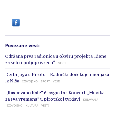
Povezane vesti
Održana prva radionica u okviru projekta „Žene
za selo i poljoprivredu“
VESTI
Derbi juga u Pirotu – Radnički dočekuje imenjaka
iz Niša
IZDVOJENO
SPORT
VESTI
,,Raspevano Kale” 6. avgusta : Koncert ,,Muzika
za sva vremena” u pirotskoj tvrđavi
DEŠAVANJA
IZDVOJENO
KULTURA
VESTI