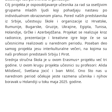
Cilj projekta je osposobljavanje učesnika za rad sa osetljivim
grupama mladih ljudi koji pohadjaju nastavu po
individualnom obrazovnom planu. Pored naših predstavnika
iz Srbije, učestvuju škole i organizacije iz Hrvatske,
Rumunije, Bugarske, Gruzije, Ukrajine, Egipta, Tunisa,
Holandije, Grčke i Azerbejdžana. Projekat se realizuje kroz
radionice, prezentacije i kreativne igre koje će se sa
učesnicima realizovati u narednom periodu. Poseban deo
samog projekta jesu interkulturalne večeri, na kojima su
naši profesori predstavili Srbiju I Pirot.
Srednja stručna škola je u ovom Erasmus+ projektu već tri
godine. U ovom krugu projekta učesnici su profesori: Alida
Milošević, Svetlana Jocić i Ivan Mitić. Ono što nas u
narednom period očekuje jeste razmena učenika i njihov
boravak u Holandiji u toku maja 2025. godine.