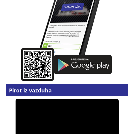
Pirot iz vazduha