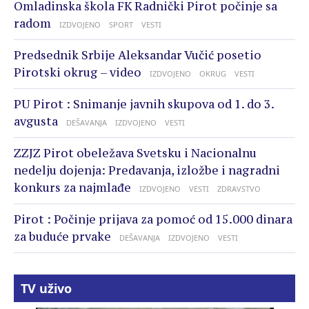
Omladinska škola FK Radnički Pirot počinje sa
radom
IZDVOJENO
SPORT
VESTI
Predsednik Srbije Aleksandar Vučić posetio
Pirotski okrug – video
IZDVOJENO
OKRUG
VESTI
PU Pirot : Snimanje javnih skupova od 1. do 3.
avgusta
DEŠAVANJA
IZDVOJENO
VESTI
ZZJZ Pirot obeležava Svetsku i Nacionalnu
nedelju dojenja: Predavanja, izložbe i nagradni
konkurs za najmlađe
IZDVOJENO
VESTI
ZDRAVSTVO
Pirot : Počinje prijava za pomoć od 15.000 dinara
za buduće prvake
DEŠAVANJA
IZDVOJENO
VESTI
TV uživo