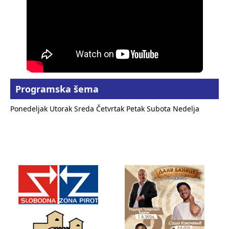
Programska šema
Ponedeljak
Utorak
Sreda
Četvrtak
Petak
Subota
Nedelja