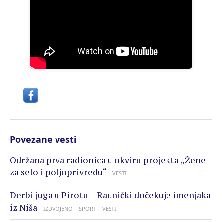
Povezane vesti
Održana prva radionica u okviru projekta „Žene
za selo i poljoprivredu“
VESTI
Derbi juga u Pirotu – Radnički dočekuje imenjaka
iz Niša
IZDVOJENO
SPORT
VESTI