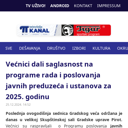
TV UŽIVO!
ANDROID
KONTAKT
IMPRESSUM
SVE
DEŠAVANJA
DRUŠTVO
IZBORI
KULTURA
OKR
SPORT
ZANIMLJIVOSTI
ZDRAVSTVO
Većnici dali saglasnost na
programe rada i poslovanja
javnih preduzeća i ustanova za
2025. godinu
25.12.2024. 14:52
Poslednja ovogodišnja sednica Gradskog veća održana je
danas u velikoj Skupštinskoj sali Gradske uprave Pirot.
Većnici su raspravljali o Programu poslovanja
javnih