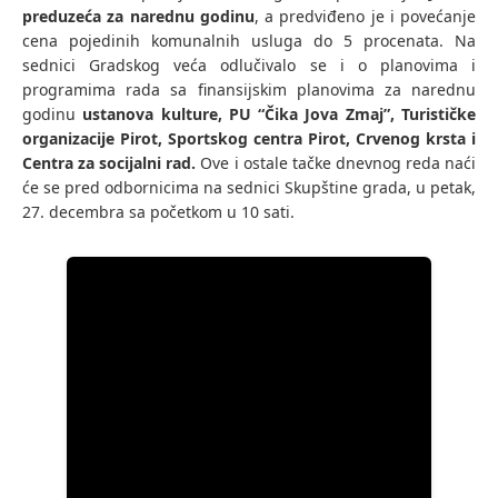
preduzeća za narednu godinu
, a predviđeno je i povećanje
cena pojedinih komunalnih usluga do 5 procenata. Na
sednici Gradskog veća odlučivalo se i o planovima i
programima rada sa finansijskim planovima za narednu
godinu
ustanova kulture, PU “Čika Jova Zmaj”, Turističke
organizacije Pirot, Sportskog centra Pirot, Crvenog krsta i
Centra za socijalni rad.
Ove i ostale tačke dnevnog reda naći
će se pred odbornicima na sednici Skupštine grada, u petak,
27. decembra sa početkom u 10 sati.