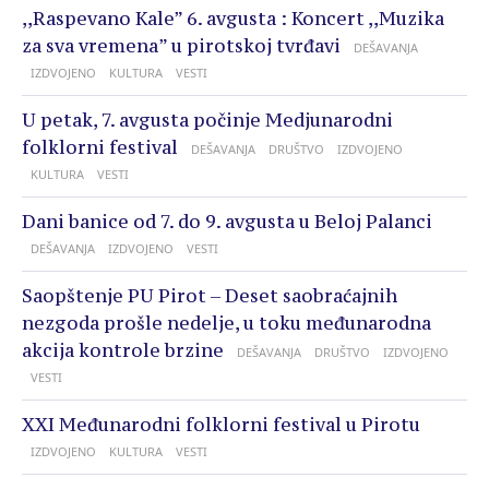
,,Raspevano Kale” 6. avgusta : Koncert ,,Muzika
za sva vremena” u pirotskoj tvrđavi
DEŠAVANJA
IZDVOJENO
KULTURA
VESTI
U petak, 7. avgusta počinje Medjunarodni
folklorni festival
DEŠAVANJA
DRUŠTVO
IZDVOJENO
KULTURA
VESTI
Dani banice od 7. do 9. avgusta u Beloj Palanci
DEŠAVANJA
IZDVOJENO
VESTI
Saopštenje PU Pirot – Deset saobraćajnih
nezgoda prošle nedelje, u toku međunarodna
akcija kontrole brzine
DEŠAVANJA
DRUŠTVO
IZDVOJENO
VESTI
XXI Međunarodni folklorni festival u Pirotu
IZDVOJENO
KULTURA
VESTI