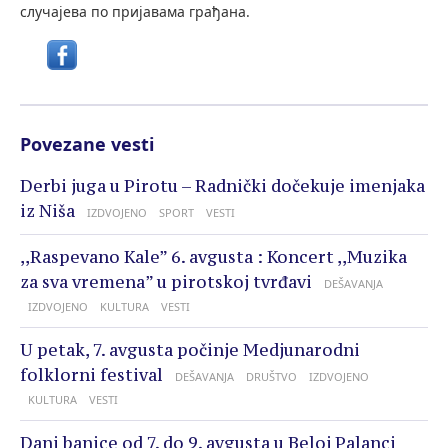
случајева по пријавама грађана.
Povezane vesti
Derbi juga u Pirotu – Radnički dočekuje imenjaka
iz Niša
IZDVOJENO
SPORT
VESTI
,,Raspevano Kale” 6. avgusta : Koncert ,,Muzika
za sva vremena” u pirotskoj tvrđavi
DEŠAVANJA
IZDVOJENO
KULTURA
VESTI
U petak, 7. avgusta počinje Medjunarodni
folklorni festival
DEŠAVANJA
DRUŠTVO
IZDVOJENO
KULTURA
VESTI
Dani banice od 7. do 9. avgusta u Beloj Palanci