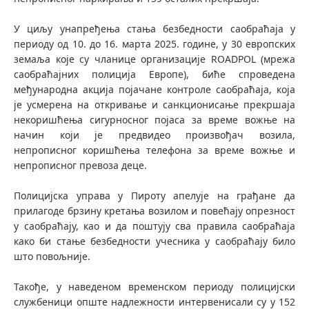
У циљу унапређења стања безбедности саобраћаја у
периоду од 10. до 16. марта 2025. године, у 30 европских
земаља које су чланице организације ROADPOL (мрежа
саобраћајних полиција Европе), биће спроведена
међународна акција појачане контроле саобраћаја, која
је усмерена на откривање и санкционисање прекршаја
некоришћења сигурносног појаса за време вожње на
начин који је предвидео произвођач возила,
непрописног коришћења телефона за време вожње и
непрописног превоза деце.
Полицијска управа у Пироту апелује на грађане да
прилагоде брзину кретања возилом и повећају опрезност
у саобраћају, као и да поштују сва правила саобраћаја
како би стање безбедности учесника у саобраћају било
што повољније.
Такође, у наведеном временском периоду полицијски
службеници опште надлежности интервенисали су у 152