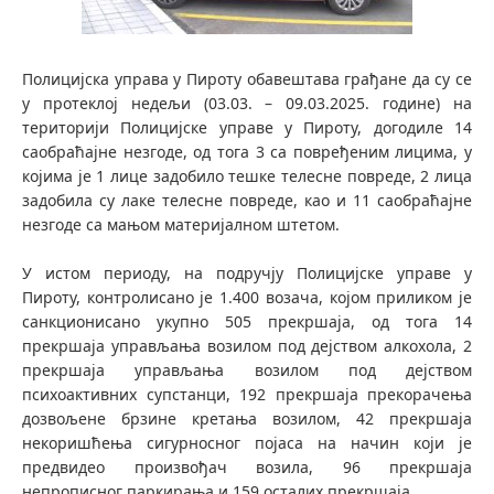
Полицијска управа у Пироту обавештава грађане да су се
у протеклој недељи (03.03. – 09.03.2025. године) на
територији Полицијске управе у Пироту, догодиле 14
саобраћајне незгоде, од тога 3 са повређеним лицима, у
којима je 1 лицe задобилo тешке телесне повреде, 2 лица
задобила су лаке телесне повреде, као и 11 саобраћајне
незгоде са мањом материјалном штетом.
У истом периоду, на подручју Полицијске управе у
Пироту, контролисано је 1.400 возача, којом приликом је
санкционисано укупно 505 прекршаја, oд тога 14
прекршаја управљања возилом под дејством алкохола, 2
прекршаја управљања возилом под дејством
психоактивних супстанци, 192 прекршаја прекорачења
дозвољене брзине кретања возилом, 42 прекршаја
некоришћења сигурносног појаса на начин који је
предвидео произвођач возила, 96 прекршаја
непрописног паркирања и 159 осталих прекршаја.