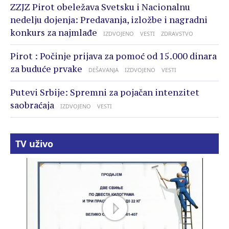
ZZJZ Pirot obeležava Svetsku i Nacionalnu
nedelju dojenja: Predavanja, izložbe i nagradni
konkurs za najmlađe
IZDVOJENO
VESTI
ZDRAVSTVO
Pirot : Počinje prijava za pomoć od 15.000 dinara
za buduće prvake
DEŠAVANJA
IZDVOJENO
VESTI
Putevi Srbije: Spremni za pojačan intenzitet
saobraćaja
IZDVOJENO
VESTI
TV uživo