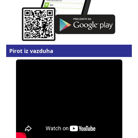
Pirot iz vazduha