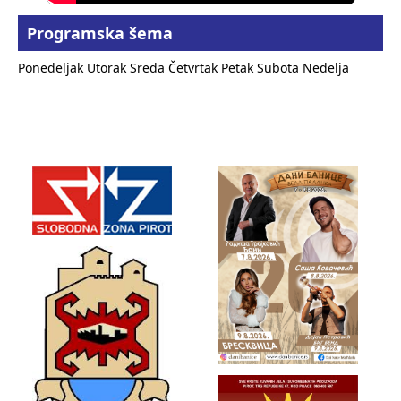
Programska šema
Ponedeljak
Utorak
Sreda
Četvrtak
Petak
Subota
Nedelja