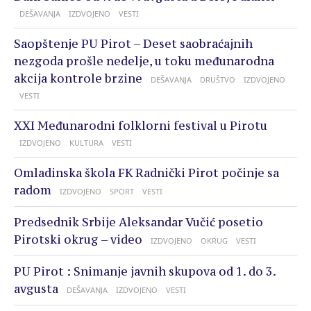
DEŠAVANJA
IZDVOJENO
VESTI
Saopštenje PU Pirot – Deset saobraćajnih
nezgoda prošle nedelje, u toku međunarodna
akcija kontrole brzine
DEŠAVANJA
DRUŠTVO
IZDVOJENO
VESTI
XXI Međunarodni folklorni festival u Pirotu
IZDVOJENO
KULTURA
VESTI
Omladinska škola FK Radnički Pirot počinje sa
radom
IZDVOJENO
SPORT
VESTI
Predsednik Srbije Aleksandar Vučić posetio
Pirotski okrug – video
IZDVOJENO
OKRUG
VESTI
PU Pirot : Snimanje javnih skupova od 1. do 3.
avgusta
DEŠAVANJA
IZDVOJENO
VESTI