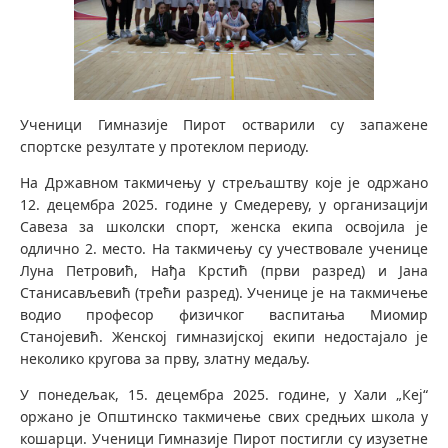
Ученици Гимназије Пирот остварили су запажене
спортске резултате у протеклом периоду.
На Државном такмичењу у стрељаштву које је одржано
12. децембра 2025. године у Смедереву, у организацији
Савеза за школски спорт, женска екипа освојила је
одлично 2. место. На такмичењу су учествовале ученице
Луна Петровић, Нађа Крстић (први разред) и Јана
Станисављевић (трећи разред). Ученице је на такмичење
водио професор физичког васпитања Миомир
Станојевић. Женској гимназијској екипи недостајало је
неколико кругова за прву, златну медаљу.
У понедељак, 15. децембра 2025. године, у Хали „Кеј“
оржано је Општинско такмичење свих средњих школа у
кошарци. Ученици Гимназије Пирот постигли су изузетне