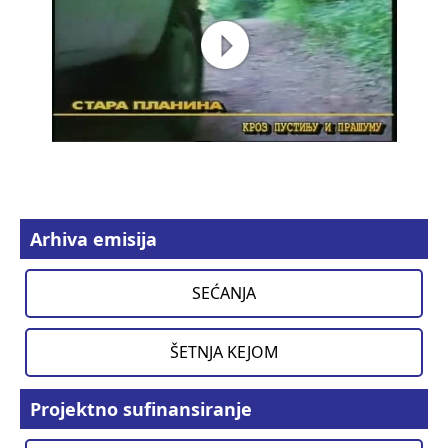
Arhiva emisija
SEĆANJA
ŠETNJA KEJOM
Projektno sufinansiranje