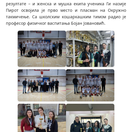
резултате – и женска и мушка екипа ученика Ги назије
Пирот освојила је прво место и пласман на Окружно
такмичење. Са школским кошаркашким тимом радио је
професор физичког васпитања Бојан Јовановић.