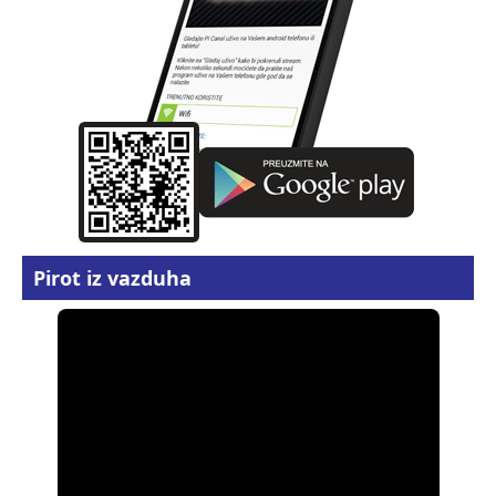
Pirot iz vazduha