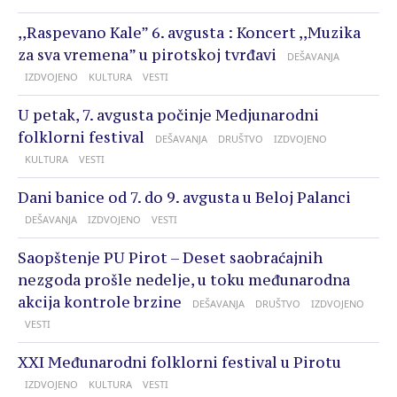
,,Raspevano Kale” 6. avgusta : Koncert ,,Muzika
za sva vremena” u pirotskoj tvrđavi
DEŠAVANJA
IZDVOJENO
KULTURA
VESTI
U petak, 7. avgusta počinje Medjunarodni
folklorni festival
DEŠAVANJA
DRUŠTVO
IZDVOJENO
KULTURA
VESTI
Dani banice od 7. do 9. avgusta u Beloj Palanci
DEŠAVANJA
IZDVOJENO
VESTI
Saopštenje PU Pirot – Deset saobraćajnih
nezgoda prošle nedelje, u toku međunarodna
akcija kontrole brzine
DEŠAVANJA
DRUŠTVO
IZDVOJENO
VESTI
XXI Međunarodni folklorni festival u Pirotu
IZDVOJENO
KULTURA
VESTI