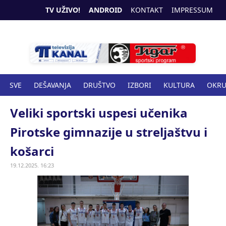
TV UŽIVO!
ANDROID
KONTAKT
IMPRESSUM
SVE
DEŠAVANJA
DRUŠTVO
IZBORI
KULTURA
OKR
SPORT
ZANIMLJIVOSTI
ZDRAVSTVO
Veliki sportski uspesi učenika
Pirotske gimnazije u streljaštvu i
košarci
19.12.2025. 16:23