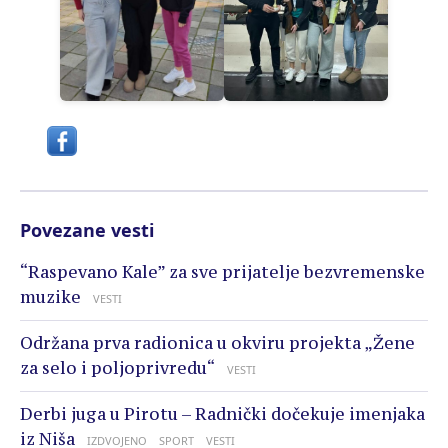
Povezane vesti
“Raspevano Kale” za sve prijatelje bezvremenske
muzike
VESTI
Održana prva radionica u okviru projekta „Žene
za selo i poljoprivredu“
VESTI
Derbi juga u Pirotu – Radnički dočekuje imenjaka
iz Niša
IZDVOJENO
SPORT
VESTI