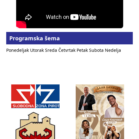
Programska šema
Ponedeljak
Utorak
Sreda
Četvrtak
Petak
Subota
Nedelja