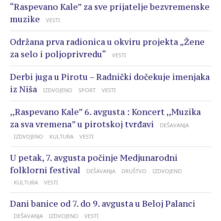
“Raspevano Kale” za sve prijatelje bezvremenske
muzike
VESTI
Održana prva radionica u okviru projekta „Žene
za selo i poljoprivredu“
VESTI
Derbi juga u Pirotu – Radnički dočekuje imenjaka
iz Niša
IZDVOJENO
SPORT
VESTI
,,Raspevano Kale” 6. avgusta : Koncert ,,Muzika
za sva vremena” u pirotskoj tvrđavi
DEŠAVANJA
IZDVOJENO
KULTURA
VESTI
U petak, 7. avgusta počinje Medjunarodni
folklorni festival
DEŠAVANJA
DRUŠTVO
IZDVOJENO
KULTURA
VESTI
Dani banice od 7. do 9. avgusta u Beloj Palanci
DEŠAVANJA
IZDVOJENO
VESTI