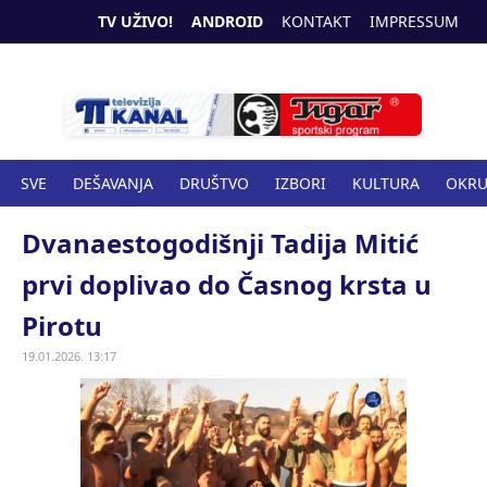
TV UŽIVO!
ANDROID
KONTAKT
IMPRESSUM
SVE
DEŠAVANJA
DRUŠTVO
IZBORI
KULTURA
OKR
SPORT
ZANIMLJIVOSTI
ZDRAVSTVO
Dvanaestogodišnji Tadija Mitić
prvi doplivao do Časnog krsta u
Pirotu
19.01.2026. 13:17