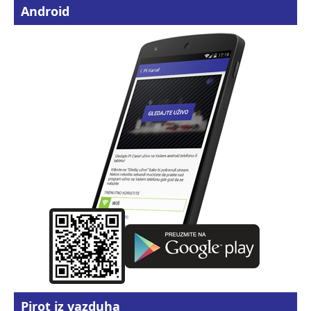
Android
Pirot iz vazduha