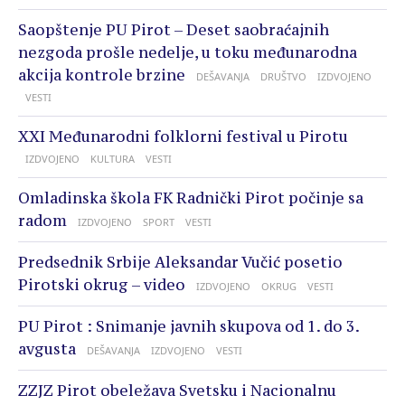
Saopštenje PU Pirot – Deset saobraćajnih
nezgoda prošle nedelje, u toku međunarodna
akcija kontrole brzine
DEŠAVANJA
DRUŠTVO
IZDVOJENO
VESTI
XXI Međunarodni folklorni festival u Pirotu
IZDVOJENO
KULTURA
VESTI
Omladinska škola FK Radnički Pirot počinje sa
radom
IZDVOJENO
SPORT
VESTI
Predsednik Srbije Aleksandar Vučić posetio
Pirotski okrug – video
IZDVOJENO
OKRUG
VESTI
PU Pirot : Snimanje javnih skupova od 1. do 3.
avgusta
DEŠAVANJA
IZDVOJENO
VESTI
ZZJZ Pirot obeležava Svetsku i Nacionalnu