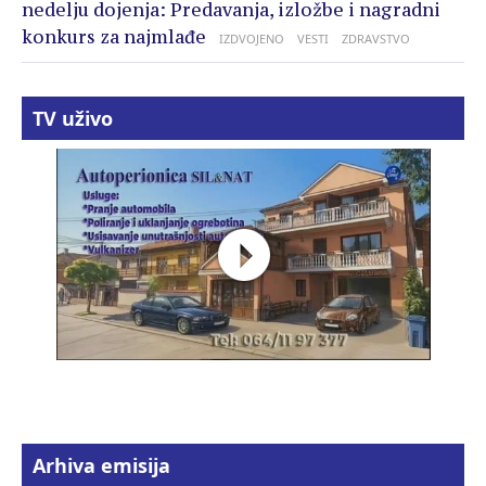
nedelju dojenja: Predavanja, izložbe i nagradni
konkurs za najmlađe
IZDVOJENO
VESTI
ZDRAVSTVO
TV uživo
Arhiva emisija