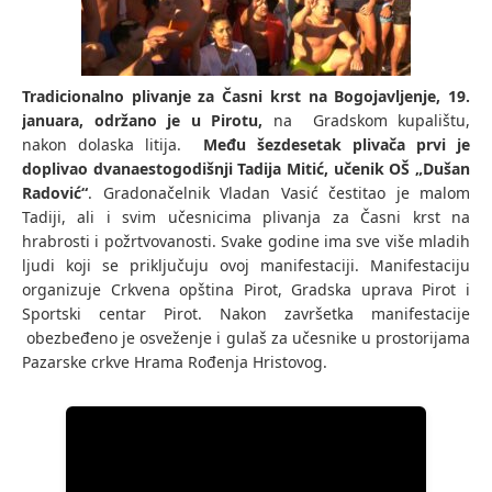
Tradicionalno plivanje za Časni krst na Bogojavljenje, 19.
januara, održano je u Pirotu,
na Gradskom kupalištu,
nakon dolaska litija.
Među šezdesetak plivača prvi je
doplivao dvanaestogodišnji Tadija Mitić, učenik OŠ „Dušan
Radović“
. Gradonačelnik Vladan Vasić čestitao je malom
Tadiji, ali i svim učesnicima plivanja za Časni krst na
hrabrosti i požrtvovanosti. Svake godine ima sve više mladih
ljudi koji se priključuju ovoj manifestaciji. Manifestaciju
organizuje Crkvena opština Pirot, Gradska uprava Pirot i
Sportski centar Pirot. Nakon završetka manifestacije
obezbeđeno je osveženje i gulaš za učesnike u prostorijama
Pazarske crkve Hrama Rođenja Hristovog.