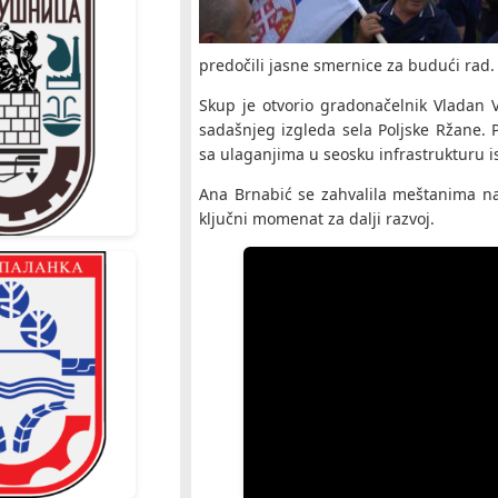
predočili jasne smernice za budući rad.
Skup je otvorio gradonačelnik Vladan V
sadašnjeg izgleda sela Poljske Ržane.
sa ulaganjima u seosku infrastrukturu 
Ana Brnabić se zahvalila meštanima na 
ključni momenat za dalji razvoj.