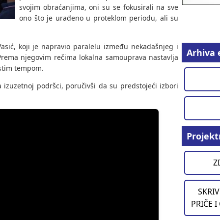
svojim obraćanjima, oni su se fokusirali na sve
ono što je urađeno u proteklom periodu, ali su
asić, koji je napravio paralelu između nekadašnjeg i
Arhiva 
 Prema njegovim rečima lokalna samouprava nastavlja
istim tempom.
izuzetnoj podršci, poručivši da su predstojeći izbori
Projekt
Z
SKRIV
PRIČE I