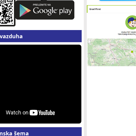
z vazduha
mska šema