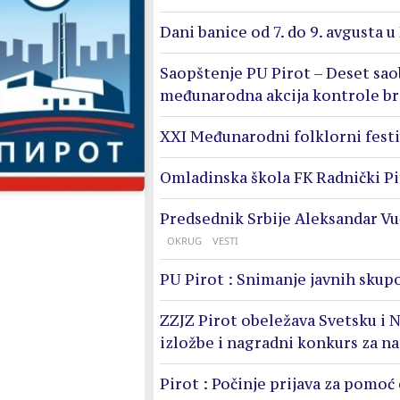
Dani banice od 7. do 9. avgusta u
Saopštenje PU Pirot – Deset sao
međunarodna akcija kontrole br
XXI Međunarodni folklorni festi
Omladinska škola FK Radnički Pi
Predsednik Srbije Aleksandar Vu
OKRUG
VESTI
PU Pirot : Snimanje javnih skupo
ZZJZ Pirot obeležava Svetsku i N
izložbe i nagradni konkurs za n
Pirot : Počinje prijava za pomoć