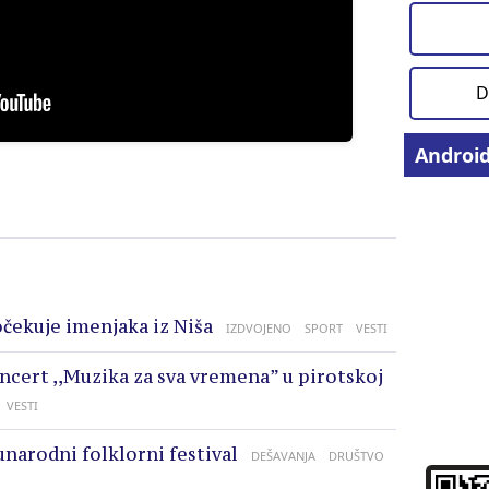
D
Androi
očekuje imenjaka iz Niša
IZDVOJENO
SPORT
VESTI
oncert ,,Muzika za sva vremena” u pirotskoj
VESTI
unarodni folklorni festival
DEŠAVANJA
DRUŠTVO