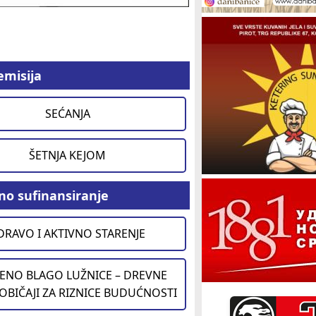
emisija
SEĆANJA
ŠETNJA KEJOM
no sufinansiranje
DRAVO I AKTIVNO STARENJE
ENO BLAGO LUŽNICE – DREVNE
 OBIČAJI ZA RIZNICE BUDUĆNOSTI