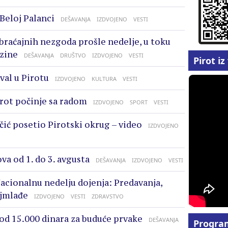
 Beloj Palanci
DEŠAVANJA
IZDVOJENO
VESTI
braćajnih nezgoda prošle nedelje, u toku
zine
DEŠAVANJA
DRUŠTVO
IZDVOJENO
VESTI
Pirot i
val u Pirotu
IZDVOJENO
KULTURA
VESTI
rot počinje sa radom
IZDVOJENO
SPORT
VESTI
čić posetio Pirotski okrug – video
IZDVOJENO
va od 1. do 3. avgusta
DEŠAVANJA
IZDVOJENO
VESTI
acionalnu nedelju dojenja: Predavanja,
ajmlađe
IZDVOJENO
VESTI
ZDRAVSTVO
 od 15.000 dinara za buduće prvake
DEŠAVANJA
Progra