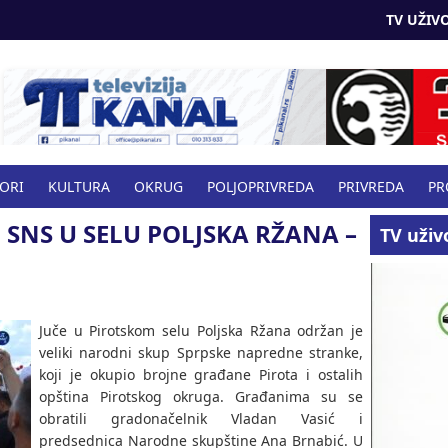
TV UŽIVO
BORI
KULTURA
OKRUG
POLJOPRIVREDA
PRIVREDA
PR
 SNS U SELU POLJSKA RŽANA –
VO
TV uživ
Juče u Pirotskom selu Poljska Ržana održan je
veliki narodni skup Sprpske napredne stranke,
koji je okupio brojne građane Pirota i ostalih
opština Pirotskog okruga. Građanima su se
obratili gradonačelnik Vladan Vasić i
predsednica Narodne skupštine Ana Brnabić. U