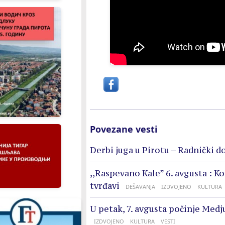
Povezane vesti
Derbi juga u Pirotu – Radnički d
,,Raspevano Kale” 6. avgusta : K
tvrđavi
DEŠAVANJA
IZDVOJENO
KULTURA
U petak, 7. avgusta počinje Medj
IZDVOJENO
KULTURA
VESTI