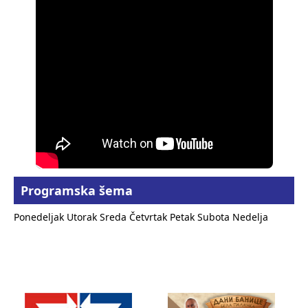
Programska šema
Ponedeljak
Utorak
Sreda
Četvrtak
Petak
Subota
Nedelja