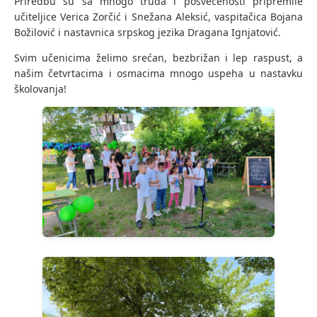
Priredbu su sa mnogo truda i posvećenosti pripremile
učiteljice Verica Zorčić i Snežana Aleksić, vaspitačica Bojana
Božilović i nastavnica srpskog jezika Dragana Ignjatović.
Svim učenicima želimo srećan, bezbrižan i lep raspust, a
našim četvrtacima i osmacima mnogo uspeha u nastavku
školovanja!