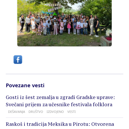
Povezane vesti
Gosti iz šest zemalja u zgradi Gradske uprave:
Svečani prijem za učesnike festivala folklora
DEŠAVANJA
DRUŠTVO
IZDVOJENO
VESTI
Raskoš i tradicija Meksika u Pirotu: Otvorena