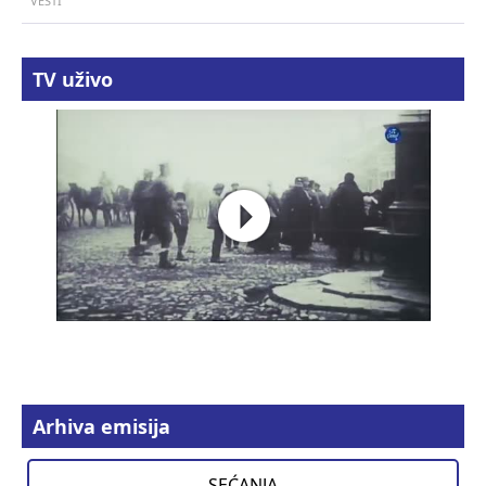
VESTI
TV uživo
Arhiva emisija
SEĆANJA