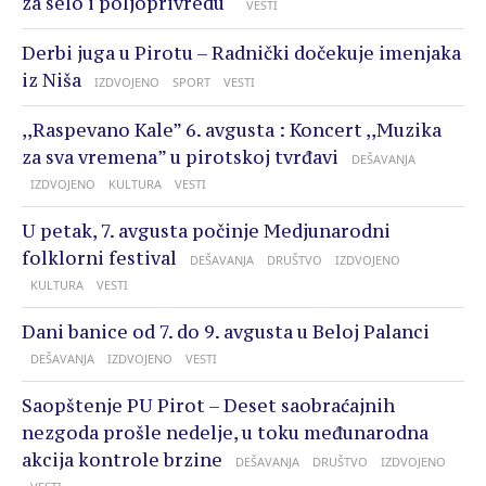
za selo i poljoprivredu“
VESTI
Derbi juga u Pirotu – Radnički dočekuje imenjaka
iz Niša
IZDVOJENO
SPORT
VESTI
,,Raspevano Kale” 6. avgusta : Koncert ,,Muzika
za sva vremena” u pirotskoj tvrđavi
DEŠAVANJA
IZDVOJENO
KULTURA
VESTI
U petak, 7. avgusta počinje Medjunarodni
folklorni festival
DEŠAVANJA
DRUŠTVO
IZDVOJENO
KULTURA
VESTI
Dani banice od 7. do 9. avgusta u Beloj Palanci
DEŠAVANJA
IZDVOJENO
VESTI
Saopštenje PU Pirot – Deset saobraćajnih
nezgoda prošle nedelje, u toku međunarodna
akcija kontrole brzine
DEŠAVANJA
DRUŠTVO
IZDVOJENO