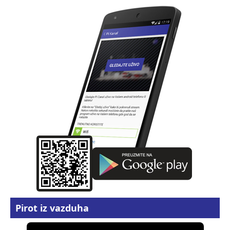
Pirot iz vazduha