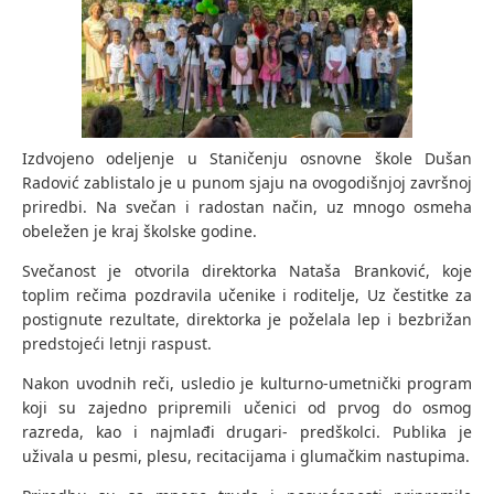
Izdvojeno odeljenje u Staničenju osnovne škole Dušan
Radović zablistalo je u punom sjaju na ovogodišnjoj završnoj
priredbi. Na svečan i radostan način, uz mnogo osmeha
obeležen je kraj školske godine.
Svečanost je otvorila direktorka Nataša Branković, koje
toplim rečima pozdravila učenike i roditelje, Uz čestitke za
postignute rezultate, direktorka je poželala lep i bezbrižan
predstojeći letnji raspust.
Nakon uvodnih reči, usledio je kulturno-umetnički program
koji su zajedno pripremili učenici od prvog do osmog
razreda, kao i najmlađi drugari- predškolci. Publika je
uživala u pesmi, plesu, recitacijama i glumačkim nastupima.