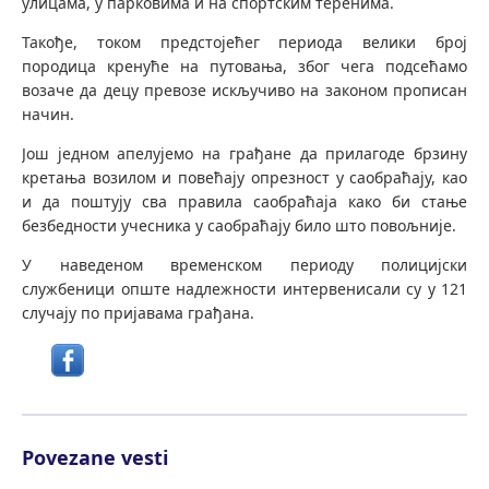
улицама, у парковима и на спортским теренима.
Такође, током предстојећег периода велики број
породица кренуће на путовања, због чега подсећамо
возаче да децу превозе искључиво на законом прописан
начин.
Још једном апелујемо на грађане да прилагоде брзину
кретања возилом и повећају опрезност у саобраћају, као
и да поштују сва правила саобраћаја како би стање
безбедности учесника у саобраћају било што повољније.
У наведеном временском периоду полицијски
службеници опште надлежности интервенисали су у 121
случају по пријавама грађана.
Povezane vesti