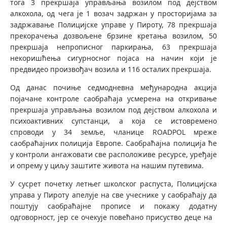
тога 3 прекршаја управљања возилом под дејством
алкохола, од чега је 1 возач задржан у просторијама за
задржавање Полицијске управе у Пироту, 78 прекршаја
прекорачења дозвољене брзине кретања возилом, 50
прекршаја непрописног паркирања, 63 прекршаја
некоришћења сигурносног појаса на начин који је
предвидео произвођач возила и 116 осталих прекршаја.
Од данас почиње седмодневна међународна акција
појачане контроле саобраћаја усмерена на откривање
прекршаја управљања возилом под дејством алкохола и
психоактивних супстанци, а која се истовремено
спроводи у 34 земље, чланице ROADPOL мреже
саобраћајних полиција Европе. Саобраћајна полиција ће
у контроли ангажовати све расположиве ресурсе, уређаје
и опрему у циљу заштите живота на нашим путевима.
У сусрет почетку летњег школског распуста, Полицијска
управа у Пироту апелује на све учеснике у саобраћају да
поштују саобраћајне прописе и покажу додатну
одговорност, јер се очекује повећано присуство деце на