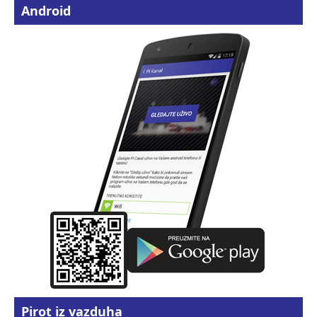
Android
Pirot iz vazduha