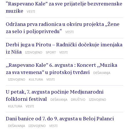
“Raspevano Kale” za sve prijatelje bezvremenske
muzike
VESTI
Održana prva radionica u okviru projekta „Žene
za selo i poljoprivredu“
VESTI
Derbi juga u Pirotu – Radnički dočekuje imenjaka
iz Niša
IZDVOJENO
SPORT
VESTI
,,Raspevano Kale” 6. avgusta : Koncert ,,Muzika
za sva vremena” u pirotskoj tvrđavi
DEŠAVANJA
IZDVOJENO
KULTURA
VESTI
U petak, 7. avgusta počinje Medjunarodni
folklorni festival
DEŠAVANJA
DRUŠTVO
IZDVOJENO
KULTURA
VESTI
Dani banice od 7. do 9. avgusta u Beloj Palanci
DEŠAVANJA
IZDVOJENO
VESTI