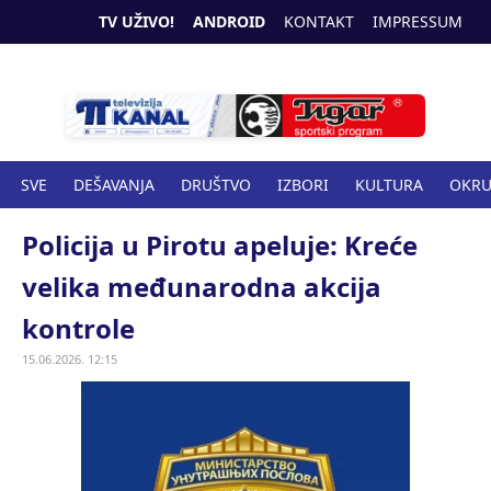
TV UŽIVO!
ANDROID
KONTAKT
IMPRESSUM
SVE
DEŠAVANJA
DRUŠTVO
IZBORI
KULTURA
OKR
SPORT
ZANIMLJIVOSTI
ZDRAVSTVO
Policija u Pirotu apeluje: Kreće
velika međunarodna akcija
kontrole
15.06.2026. 12:15