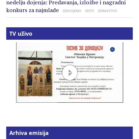
nedelju dojenja: Predavanja, izložbe i nagradni
konkurs za najmlađe
IZDVOJENO
VESTI
ZDRAVSTVO
TV uživo
Arhiva emisija