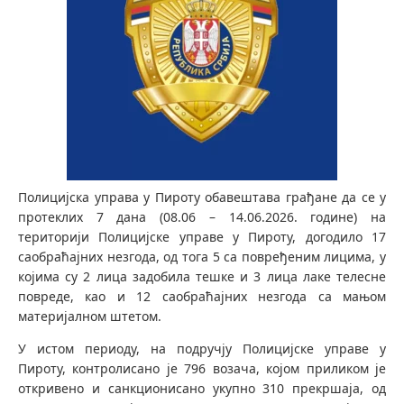
Полицијска управа у Пироту обавештава грађане да се у
протеклих 7 дана (08.06 – 14.06.2026. године) на
територији Полицијске управе у Пироту, догодило 17
саобраћајних незгода, од тога 5 са повређеним лицима, у
којима су 2 лица задобила тешке и 3 лица лаке телесне
повреде, као и 12 саобраћајних незгода са мањом
материјалном штетом.
У истом периоду, на подручју Полицијске управе у
Пироту, контролисано је 796 возача, којом приликом је
откривено и санкционисано укупно 310 прекршаја, oд