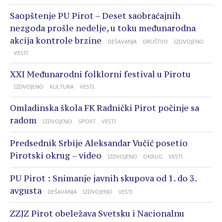
Saopštenje PU Pirot – Deset saobraćajnih
nezgoda prošle nedelje, u toku međunarodna
akcija kontrole brzine
DEŠAVANJA
DRUŠTVO
IZDVOJENO
VESTI
XXI Međunarodni folklorni festival u Pirotu
IZDVOJENO
KULTURA
VESTI
Omladinska škola FK Radnički Pirot počinje sa
radom
IZDVOJENO
SPORT
VESTI
Predsednik Srbije Aleksandar Vučić posetio
Pirotski okrug – video
IZDVOJENO
OKRUG
VESTI
PU Pirot : Snimanje javnih skupova od 1. do 3.
avgusta
DEŠAVANJA
IZDVOJENO
VESTI
ZZJZ Pirot obeležava Svetsku i Nacionalnu