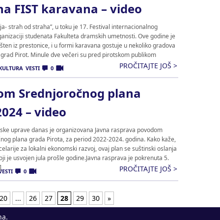
na FIST karavana – video
- strah od straha”, u toku je 17. Festival internacionalnog
ganizaciji studenata Fakulteta dramskih umetnosti. Ove godine je
ešten iz prestonice, i u formi karavana gostuje u nekoliko gradova
i grad Pirot. Minule dve večeri su pred pirotskom publikom
PROČITAJTE JOŠ >
KULTURA
VESTI
0
om Srednjoročnog plana
2024 – video
adske uprave danas je organizovana Javna rasprava povodom
nog plana grada Pirota, za period 2022-2024. godina. Kako kaže,
celarije za lokalni ekonomski razvoj, ovaj plan se suštinski oslanja
ji je usvojen jula prošle godine.Javna rasprava je pokrenuta 5.
]
PROČITAJTE JOŠ >
VESTI
0
20
...
26
27
28
29
30
»
na.