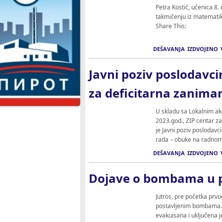
Petra Kostić, učenica 8
takmičenju iz matematik
Share This:
DEŠAVANJA
IZDVOJENO
Javni poziv poslodavc
za deficitarna zanima
U skladu sa Lokalnim ak
2023.god., ZIP centar z
je Javni poziv poslodavc
rada – obuke na radnom m
DEŠAVANJA
IZDVOJENO
Dojave o bombama u 
Jutros, pre početka prvo
postavljenim bombama. 
evakuisana i uključena j