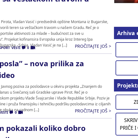
Pirota, Vladan Vasić i predsednik opštine Montana iz Bugarske,
tvorili teren sa veštačkom travom u našem Gradu. Reč je o
Arhiva 
portske aktivnosti za mlade – budućnost za sve u
. Projekat kofinansira Evropska unija kroz Intereg Ipa
ugarska –Srbija. Vladan Vasić je na […]
PROČITAJTE JOŠ >
SPORT
VESTI
0
osla” – nova prilika za
ideo
Projekt
 Javnog poziva za poslodavce u okviru projekta „Znanjem do
anas u Svečanoj sali Gradske uprave Pirot. Reč je o
om projektu Vlade Švajcarske i Vlade Republike Srbije. Poziv je
Z
ine i pruža finansijsku i tehničku podršku poslodavcima iz ciljanih
je obuka na radnom […]
PROČITAJTE JOŠ >
VESTI
0
SKRIV
m pokazali koliko dobro
PRIČE I