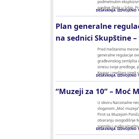
podmetnutim eksplozivn
srednje škole u Srbiji. 
DEŠAVANJA
IZDVOJENO
Plan generalne regula
na sednici Skupštine –
Pred meštanima mesne z
generalne regulacije ov
građevinskog zemljišta u
iznesu svoje predloge, 
Krupac i meštani izneli 
DEŠAVANJA
IZDVOJENO
“Мuzeji za 10” – Moć M
U okviru Nacionalne ned
sloganom „Moć muzeja“. 
Pirot sa Muzejom Ponišav
otvaranju ovogodišnje M
scensku i audio-vizuelnu
DEŠAVANJA
IZDVOJENO