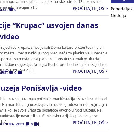
im napravama stigle su na elektronske adrese 134 osnovne i
Prema informacijama […]
PROČITAJTE JOŠ >
Ponedeljak
VESTI
0
Nedelja
cije “Krupac” usvojen danas
 video
ajednice Krupac, sinoć je sali Doma kulture prezentovan plan
og mesta. Predstavnici Javnog preduzeća za planiranje i uređenje
poznali su meštane sa planom, a prisutni su imali priliku da
primedbe i sugestije. Nebojša Kostić, predsednik mesne zajednice
su svoje stavove o […]
PROČITAJTE JOŠ >
VESTI
0
uzeja Ponišavlja -video
elje muzeja, 14. maja počela je manifestacija „Muzeji za 10“ pod
Na manifestaciji učestvuje više od 60 gradova, među kojima je i
lja koji je svoja vrata za posetioce otvorio u Noći Muzeja. Na
anifestacije nastupili su učenici Gimnazijskog Odeljenja za
 […]
PROČITAJTE JOŠ >
KULTURA
VESTI
0