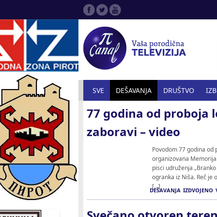
SVE
DEŠAVANJA
DRUŠTVO
IZ
77 godina od proboja 
SPORT
ZANIMLJIVOSTI
ZDRAVST
zaboravi – video
Povodom 77 godina od pr
organizovana Memorijaln
pisci udruženja „Branko 
ogranka iz Niša. Reč je 
[…]
DEŠAVANJA
IZDVOJENO
Svečano otvoren tere