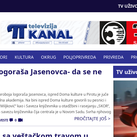
TV UŽIVO
BORI
KULTURA
OKRUG
POLJOPRIVREDA
PRIVREDA
PR
logoraša Jasenovca- da se ne
VO
TV uživ
oboja logoraša Jasenovca, ispred Doma kulture u Pirotu je juče
a akademija. Na bini ispred Doma kulture govorili su pesnici i
Miljković“ kao i Saveza književnika u otadžbini i rasejanju „SKOR“,
o savezu književnika čija centrala je u Novom Sadu. Svrha njihovog
PROČITAJTE JOŠ >
VESTI
0
n sa veštačkom travom u