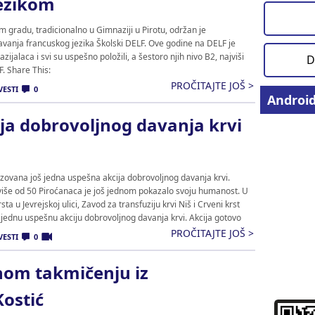
jezikom
 gradu, tradicionalno u Gimnaziji u Pirotu, održan je
vanja francuskog jezika Školski DELF. Ove godine na DELF je
ijalaca i svi su uspešno položili, a šestoro njih nivo B2, najviši
D
F. Share This:
PROČITAJTE JOŠ >
VESTI
0
Androi
ija dobrovoljnog davanja krvi
izovana još jedna uspešna akcija dobrovoljnog davanja krvi.
više od 50 Piroćanaca je još jednom pokazalo svoju humanost. U
a u Jevrejskoj ulici, Zavod za transfuziju krvi Niš i Crveni krst
š jednu uspešnu akciju dobrovoljnog davanja krvi. Akcija gotovo
PROČITAJTE JOŠ >
VESTI
0
nom takmičenju iz
ostić