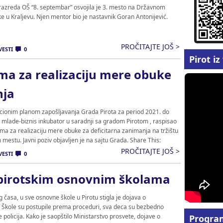
. razreda OŠ “8. septembar” osvojila je 3. mesto na Državnom
e u Kraljevu. Njen mentor bio je nastavnik Goran Antonijević.
PROČITAJTE JOŠ >
VESTI
0
Pirot i
ima za realizaciju mere obuke
nja
cionim planom zapošljavanja Grada Pirota za period 2021. do
a mlade-biznis inkubator u saradnji sa gradom Pirotom , raspisao
ima za realizaciju mere obuke za deficitarna zanimanja na tržištu
estu. Javni poziv objavljen je na sajtu Grada. Share This:
PROČITAJTE JOŠ >
VESTI
0
pirotskim osnovnim školama
g časa, u sve osnovne škole u Pirotu stigla je dojava o
Škole su postupile prema proceduri, sva deca su bezbedno
e policija. Kako je saopštilo Ministarstvo prosvete, dojave o
Progra