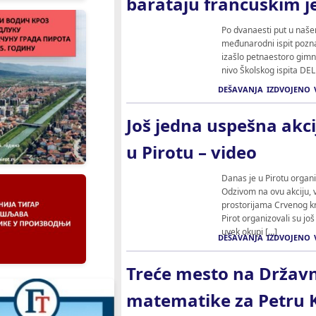
barataju francuskim 
Po dvanaesti put u našem
međunarodni ispit pozna
izašlo petnaestoro gimnaz
nivo Školskog ispita DEL
DEŠAVANJA
IZDVOJENO
Još jedna uspešna akc
u Pirotu – video
Danas je u Pirotu organ
Odzivom na ovu akciju, 
prostorijama Crvenog krst
Pirot organizovali su jo
uvek okupi […]
DEŠAVANJA
IZDVOJENO
Treće mesto na Držav
matematike za Petru K