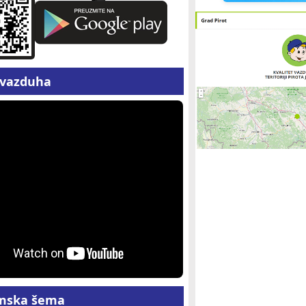
z vazduha
mska šema