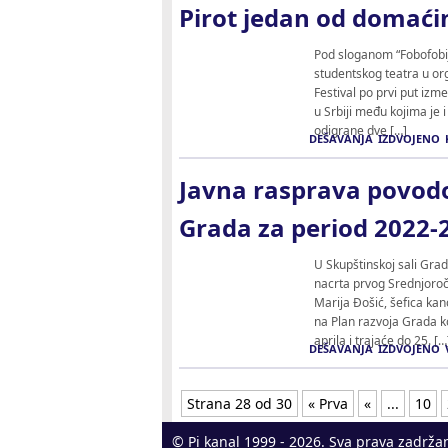
Pirot jedan od domaći
Pod sloganom “Fobofobija
studentskog teatra u or
Festival po prvi put izm
u Srbiji među kojima je 
odigrane dve […]
DEŠAVANJA
IZDVOJENO
Javna rasprava povod
Grada za period 2022-
U Skupštinskoj sali Gr
nacrta prvog Srednjoroč
Marija Đošić, šefica kan
na Plan razvoja Grada ko
aprila i trajaće do 25. […
DEŠAVANJA
IZDVOJENO
Strana 28 od 30
« Prva
«
...
10
© Pi kanal 1999 - 2026. Sva prava zadrža