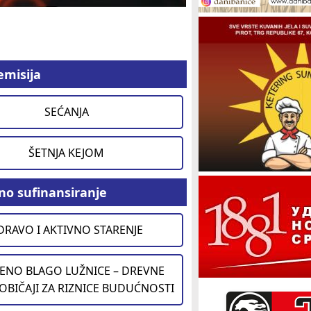
emisija
SEĆANJA
ŠETNJA KEJOM
no sufinansiranje
DRAVO I AKTIVNO STARENJE
ENO BLAGO LUŽNICE – DREVNE
 OBIČAJI ZA RIZNICE BUDUĆNOSTI