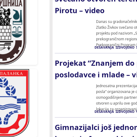
Pirotu – video
Danas su gradonačelnik 
Zlatko Živkov svečano o
projektu pod nazivom „S
prekograničnom regionu“
Prekogranični Program B
DEŠAVANJA
IZDVOJENO
Projekat “Znanjem do p
poslodavce i mlade – v
Jednosatna prezentacija
posla“ organizovana je d
osmogodišnjem partnersk
otvoren u aprilu ove god
lokacija za organizovan
DEŠAVANJA
IZDVOJENO
Gimnazijalci još jedno