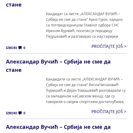
стане
Кандидат са листе „АЛЕКСАНДАР ВУЧИЋ –
Србија не сме да стане“ Арно Гујон, заједно
са потпредседницом Главног одбора СНС
Иреном Вујовић, посетио је породицу
Пејушковић и разговарао са најстаријим
члановима породице. „Србија је данас на
PROČITAJTE JOŠ >
раскршћу путева, или ће Србија да настави
IZBORI
0
да иде напред, да се развија, да буде поносна
на себе, на своју […]
Александар Вучић – Србија не сме да
стане
Кандидати са листе „АЛЕКСАНДАР ВУЧИЋ –
Србија не сме да стане“ ВеснаЧитаковић
Ђуришић и Дејан Томашевић разговарали су
са омладином наСавском венцу, где су
говорили о својим спортским достигнућима,
каријерама,али и о томе какви су услови
PROČITAJTE JOŠ >
били некада, а какви су данас за развој
IZBORI
0
спорта уСрбији. Кандидати су поновили да је
у политици, као и […]
Александар Вучић – Србија не сме да