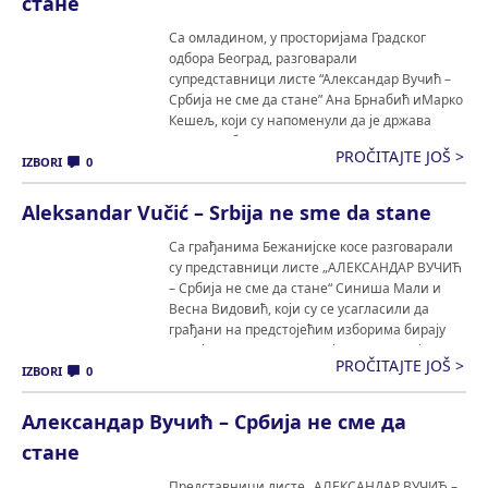
стане
Са омладином, у просторијама Градског
одбора Београд, разговарали
супредставници листе “Александар Вучић –
Србија не сме да стане” Ана Брнабић иМарко
Кешељ, који су напоменули да je држава
показала бригу о младимаконкретним
PROČITAJTE JOŠ >
делима, од новчане подршке, преко
IZBORI
0
стартапова, до помоћи младимбрачним
паровима при куповини првог стана. Ана
Aleksandar Vučić – Srbija ne sme da stane
Брнабић подсетила је да Србија није имала
ниједан […]
Са грађанима Бежанијске косе разговарали
су представници листе „АЛЕКСАНДАР ВУЧИЋ
– Србија не сме да стане“ Синиша Мали и
Весна Видовић, који су се усагласили да
грађани на предстојећим изборима бирају
између две политике. Са једне стране је
PROČITAJTE JOŠ >
политика економског раста и развоја, а са
IZBORI
0
друге стране је политика прошлости, када су
фабрике биле затваране […]
Александар Вучић – Србија не сме да
стане
Представници листе „АЛЕКСАНДАР ВУЧИЋ –