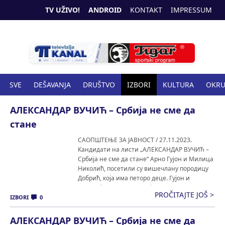
TV UŽIVO!
ANDROID
KONTAKT
IMPRESSUM
SVE
DEŠAVANJA
DRUŠTVO
IZBORI
KULTURA
OKR
SPORT
ZANIMLJIVOSTI
ZDRAVSTVO
АЛЕКСАНДАР ВУЧИЋ – Србија не сме да
стане
САОПШТЕЊЕ ЗА ЈАВНОСТ / 27.11.2023.
Кандидати на листи „АЛЕКСАНДАР ВУЧИЋ –
Србија не сме да стане“ Арно Гујон и Милица
Николић, посетили су вишечлану породицу
Добрић, која има петоро деце. Гујон и
Николић су сагласни да је породица основ и
PROČITAJTE JOŠ >
стуб сваког друштва, па самим тим и државе
IZBORI
0
Србије и да зато држава брине о […]
АЛЕКСАНДАР ВУЧИЋ – Србија не сме да