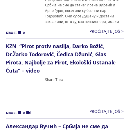
Србија не сме да стане“ Ирена Вујовић и
Арно Гујон, посетили су брачни пар
Тодоровић. Они су се Душану и Достани
захвалили, што су, као пензионери, имали
разумевања за тешке реформе које су
PROČITAJTE JOŠ >
спроведене, а које су помогле да Србија
IZBORI
0
данас буде економски стабилна. Наша
подршка, снага и ослонац су […]
KZN “Pirot protiv nasilja, Darko Božić,
Dr.Žarko Todorović, Čedica Džunić, Glas
Pirota, Najbolje za Pirot, Ekološki Ustanak-
Ćuta” – video
Share This:
PROČITAJTE JOŠ >
IZBORI
0
Александар Вучић – Србија не сме да