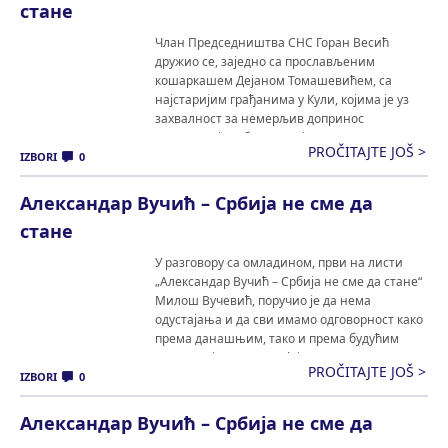
стане
Члан Председништва СНС Горан Весић
дружио се, заједно са прослављеним
кошаркашем Дејаном Томашевићем, са
најстаријим грађанима у Кули, којима је уз
захвалност за немерљив допринос
економској стабилизацији земље, поручио да
PROČITAJTE JOŠ >
је глас за листу чији је носилац председник
IZBORI
0
Александар Вучић – глас за бољу будућност
њихових унука. Весић је истакао да су управо
Александар Вучић – Србија не сме да
пензионери дали […]
стане
У разговору са омладином, први на листи
„Александар Вучић – Србија не сме да стане“
Милош Вучевић, поручио је да нема
одустајања и да сви имамо одговорност како
према данашњим, тако и према будућим
генерацијама. Вучевић је подсетио да су ово
PROČITAJTE JOŠ >
најважнији избори, те да они нису само
IZBORI
0
питање математике и статистике, већ да су
[…]
Александар Вучић – Србија не сме да