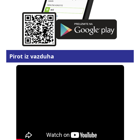
Pirot iz vazduha