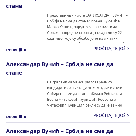
стане
Представници листе „АЛЕКСАНДАР ВУЧИЋ –
Србија не сме да стане“ Ирена Вујовић и
Марко Кешељ, заједно са активистима
Српске напредне странке, посадили су 22
саднице, које су обезбеђене из личних
средстава. Вујовић и Кешељ су навели да је
PROČITAJTE JOŠ >
сваки педаљ Србије једнако битан, сваки
IZBORI
0
човек једнако важан, те да је све у вези са
Србијом, […]
Александар Вучић – Србија не сме да
стане
Са грађанима Чачка разговарали су
кандидати са листе „АЛЕКСАНДАР ВУЧИЋ –
Србија не сме да стане“ Жељко Ребрача и
Весна Читаковић Ђуришић. Ребрача и
Читаковић Ђуришић рекли су да је важно
имати циљ и подршку народа на путу ка
PROČITAJTE JOŠ >
остварењу тог циља и додали да је циљ свих
IZBORI
0
грађана јака, стабилна и још развијенија
Србија. […]
Александар Вучић – Србија не сме да