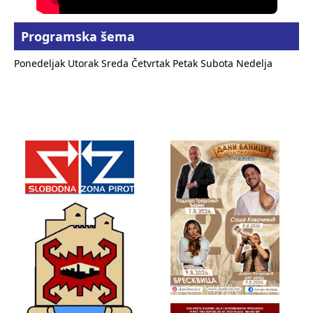
Programska šema
Ponedeljak
Utorak
Sreda
Četvrtak
Petak
Subota
Nedelja