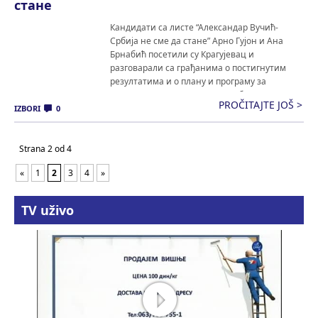
стане
Кандидати са листе “Александар Вучић-
Србија не сме да стане” Арно Гујон и Ана
Брнабић посетили су Крагујевац и
разговарали са грађанима о постигнутим
резултатима и о плану и програму за
наредни период. Учесници су били
PROČITAJTE JOŠ >
јединствени у ставу да Србија не сме да
IZBORI
0
стане.Арно Гујон је подестио још једном на
речи Алфонса де Ламартина, који […]
Strana 2 od 4
«
1
2
3
4
»
TV uživo