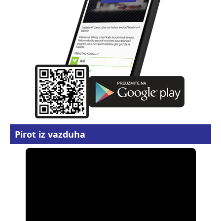
Pirot iz vazduha