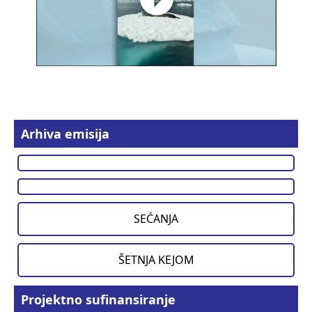
Arhiva emisija
SEĆANJA
ŠETNJA KEJOM
Projektno sufinansiranje