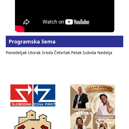
Programska šema
Ponedeljak
Utorak
Sreda
Četvrtak
Petak
Subota
Nedelja