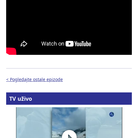
< Pogledajte ostale epizode
TV uživo