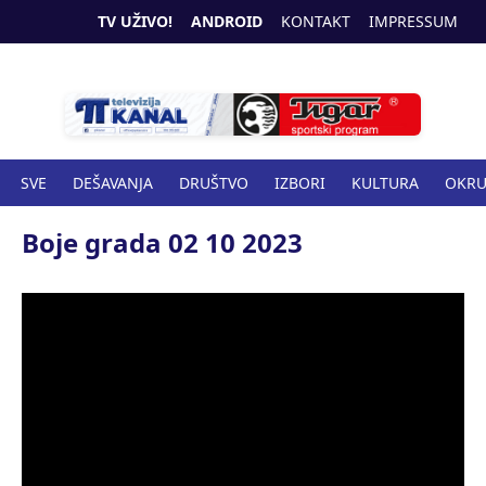
TV UŽIVO!
ANDROID
KONTAKT
IMPRESSUM
SVE
DEŠAVANJA
DRUŠTVO
IZBORI
KULTURA
OKR
SPORT
ZANIMLJIVOSTI
ZDRAVSTVO
Boje grada 02 10 2023