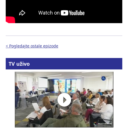
< Pogledajte ostale epizode
TV uživo