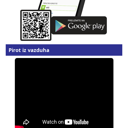
Pirot iz vazduha