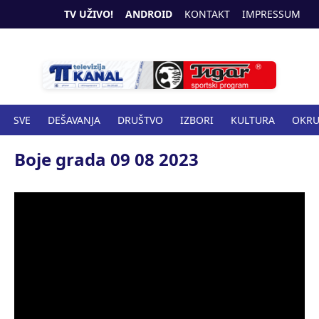
TV UŽIVO!
ANDROID
KONTAKT
IMPRESSUM
SVE
DEŠAVANJA
DRUŠTVO
IZBORI
KULTURA
OKR
SPORT
ZANIMLJIVOSTI
ZDRAVSTVO
Boje grada 09 08 2023