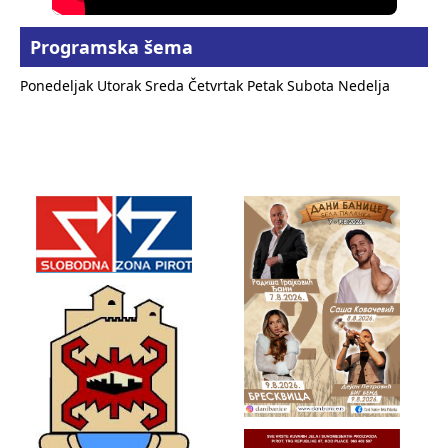
Programska šema
Ponedeljak
Utorak
Sreda
Četvrtak
Petak
Subota
Nedelja