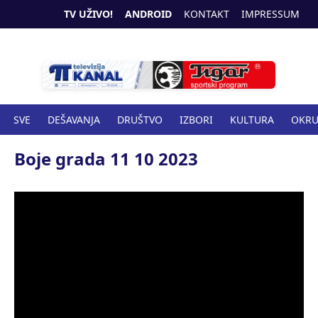
TV UŽIVO!
ANDROID
KONTAKT
IMPRESSUM
SVE
DEŠAVANJA
DRUŠTVO
IZBORI
KULTURA
OKR
SPORT
ZANIMLJIVOSTI
ZDRAVSTVO
Boje grada 11 10 2023