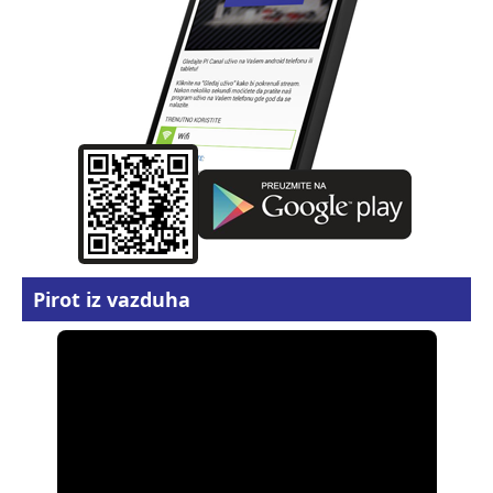
Pirot iz vazduha