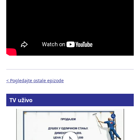
< Pogledajte ostale epizode
TV uživo