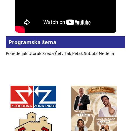
Programska šema
Ponedeljak
Utorak
Sreda
Četvrtak
Petak
Subota
Nedelja