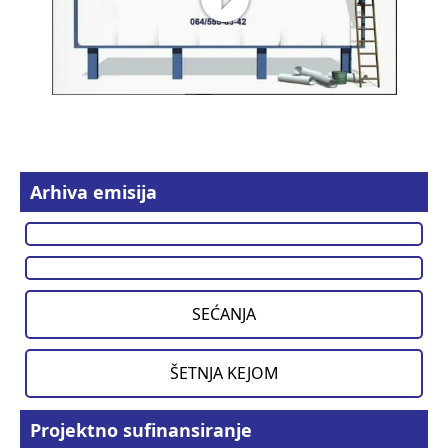
Arhiva emisija
SEĆANJA
ŠETNJA KEJOM
Projektno sufinansiranje