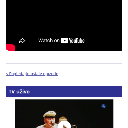
< Pogledajte ostale epizode
TV uživo