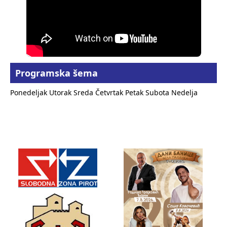
Programska šema
Ponedeljak
Utorak
Sreda
Četvrtak
Petak
Subota
Nedelja