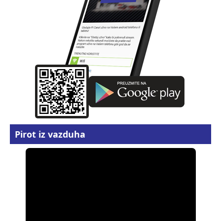
Pirot iz vazduha