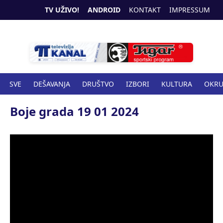
TV UŽIVO!
ANDROID
KONTAKT
IMPRESSUM
SVE
DEŠAVANJA
DRUŠTVO
IZBORI
KULTURA
OKR
SPORT
ZANIMLJIVOSTI
ZDRAVSTVO
Boje grada 19 01 2024