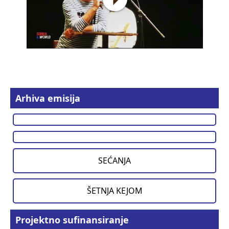
Arhiva emisija
SEĆANJA
ŠETNJA KEJOM
Projektno sufinansiranje