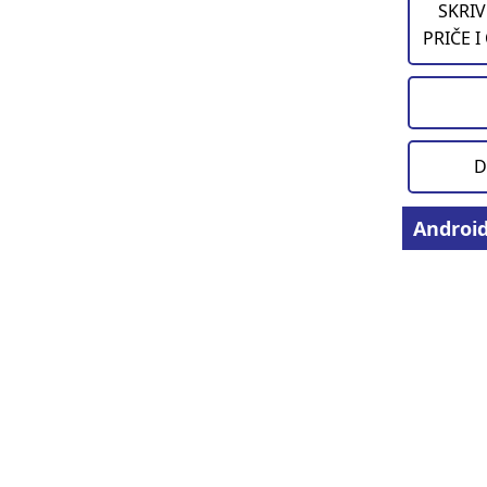
SKRIV
PRIČE I
D
Androi