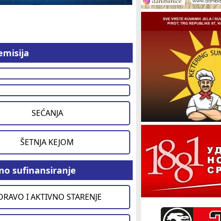
emisija
SEĆANJA
ŠETNJA KEJOM
no sufinansiranje
DRAVO I AKTIVNO STARENJE