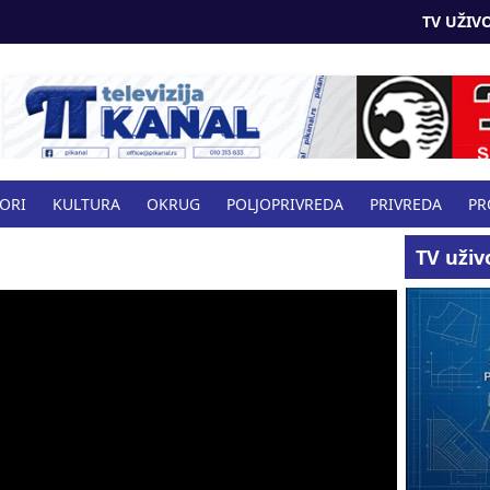
TV UŽIVO
BORI
KULTURA
OKRUG
POLJOPRIVREDA
PRIVREDA
PR
VO
TV uživ