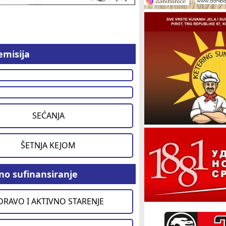
emisija
SEĆANJA
ŠETNJA KEJOM
no sufinansiranje
DRAVO I AKTIVNO STARENJE