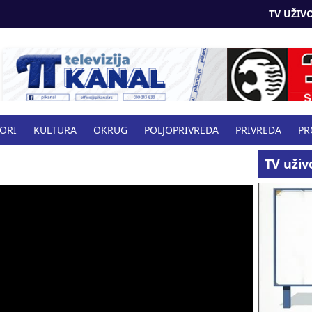
TV UŽIVO
BORI
KULTURA
OKRUG
POLJOPRIVREDA
PRIVREDA
PR
VO
TV uživ