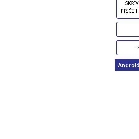
SKRIV
PRIČE I
D
Androi