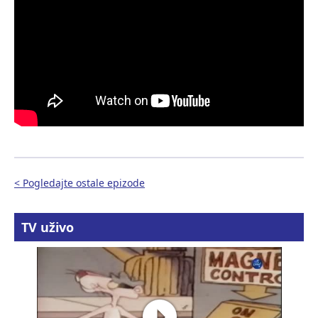
< Pogledajte ostale epizode
TV uživo