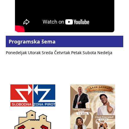
Programska šema
Ponedeljak
Utorak
Sreda
Četvrtak
Petak
Subota
Nedelja