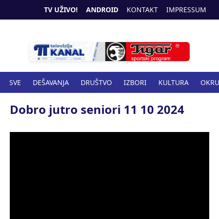
TV UŽIVO!
ANDROID
KONTAKT
IMPRESSUM
SVE
DEŠAVANJA
DRUŠTVO
IZBORI
KULTURA
OKR
SPORT
ZANIMLJIVOSTI
ZDRAVSTVO
Dobro jutro seniori 11 10 2024