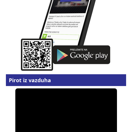
Pirot iz vazduha