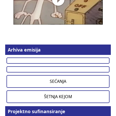
Arhiva emisija
SEĆANJA
ŠETNJA KEJOM
Projektno sufinansiranje