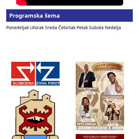
Programska šema
Ponedeljak
Utorak
Sreda
Četvrtak
Petak
Subota
Nedelja