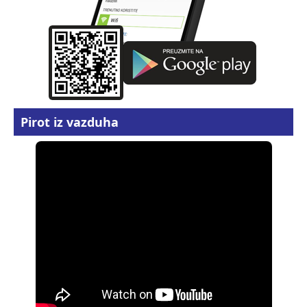
Pirot iz vazduha