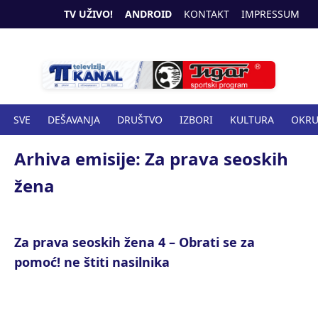
TV UŽIVO!
ANDROID
KONTAKT
IMPRESSUM
SVE
DEŠAVANJA
DRUŠTVO
IZBORI
KULTURA
OKR
SPORT
ZANIMLJIVOSTI
ZDRAVSTVO
Arhiva emisije: Za prava seoskih
žena
Za prava seoskih žena 4 – Obrati se za
pomoć! ne štiti nasilnika