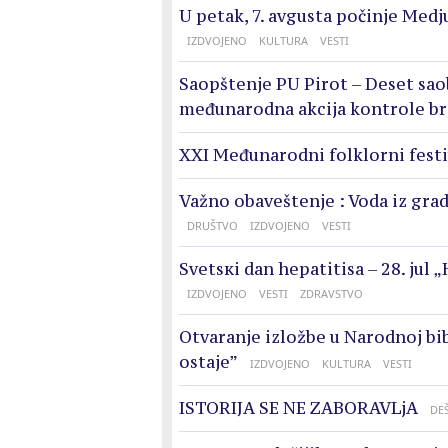
U petak, 7. avgusta počinje Medj
IZDVOJENO
KULTURA
VESTI
Saopštenje PU Pirot – Deset sao
međunarodna akcija kontrole br
XXI Međunarodni folklorni festi
Važno obaveštenje : Voda iz grad
DRUŠTVO
IZDVOJENO
VESTI
Svеtsкi dаn hеpаtitisа – 28. јul 
IZDVOJENO
VESTI
ZDRAVSTVO
Otvaranje izložbe u Narodnoj bibl
ostaje”
IZDVOJENO
KULTURA
VESTI
ISTORIJA SE NE ZABORAVLjA
DE