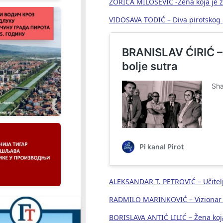
ZORICA MILOŠEVIĆ -Žena koja je ž
VIDOSAVA TODIĆ – Diva pirotskog 
ALEKSANDAR T. PETROVIĆ – Učitelj
RADMILO MARINKOVIĆ – Vizionar uz
BORISLAVA ANTIĆ LILIĆ – Žena koja