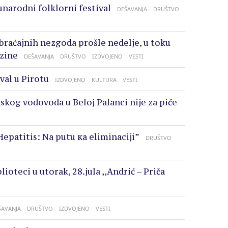
unarodni folklorni festival
DEŠAVANJA
DRUŠTVO
braćajnih nezgoda prošle nedelje, u toku
zine
DEŠAVANJA
DRUŠTVO
IZDVOJENO
VESTI
val u Pirotu
IZDVOJENO
KULTURA
VESTI
skog vodovoda u Beloj Palanci nije za piće
„Hеpаtitis: Nа putu ка еliminаciјi”
DRUŠTVO
ioteci u utorak, 28.jula ,,Andrić – Priča
ŠAVANJA
DRUŠTVO
IZDVOJENO
VESTI