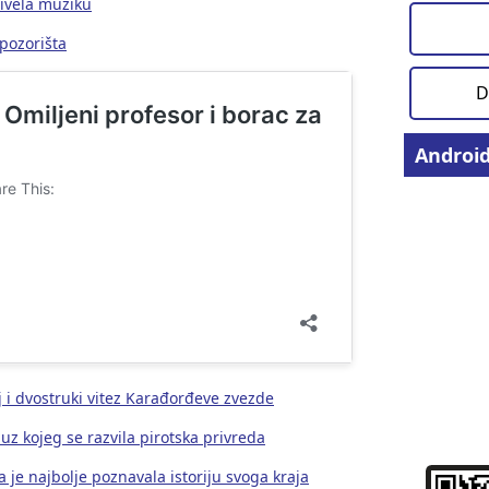
ivela muziku
pozorišta
D
Androi
 i dvostruki vitez Karađorđeve zvezde
 kojeg se razvila pirotska privreda
 je najbolje poznavala istoriju svoga kraja