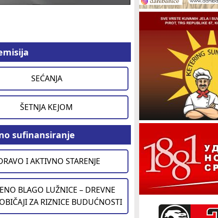
emisija
SEĆANJA
ŠETNJA KEJOM
no sufinansiranje
DRAVO I AKTIVNO STARENJE
ENO BLAGO LUŽNICE – DREVNE
 OBIČAJI ZA RIZNICE BUDUĆNOSTI