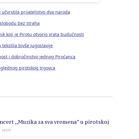
učvrstila prijateljstvo dva naroda
slobodu bez straha
k koji je Pirotu otvorio vrata budućnosti
tekstila bivše Jugoslavije
st i dobročinstvo jednog Piroćanca
uglednog pirotskog trgovca
oncert ,,Muzika za sva vremena” u pirotskoj
VESTI