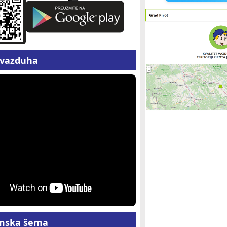
z vazduha
mska šema