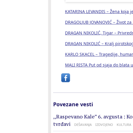
KATARINA LEVANDIS – Žena koja je 
DRAGOLJUB JOVANOVIĆ – Život za 
DRAGAN NIKOLIĆ, Tigar – Privredni
DRAGAN NIKOLIĆ – Kralj pirotskog 
KARLO SKACEL – Tragedije, humano
MALI RISTA Put od sjaja do blata 
Povezane vesti
,,Raspevano Kale” 6. avgusta : K
tvrđavi
DEŠAVANJA
IZDVOJENO
KULTURA