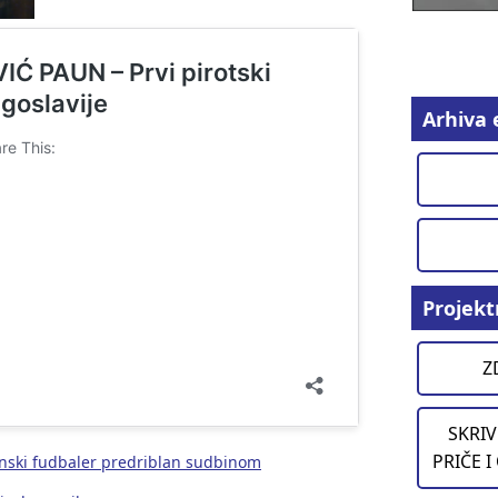
Arhiva 
Projekt
Z
SKRIV
PRIČE I
ski fudbaler predriblan sudbinom