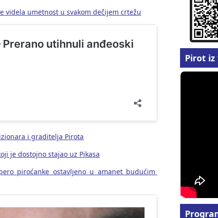
e videla umetnost u svakom dečijem crtežu
Pirot i
zionara i graditelja Pirota
oji je dostojno stajao uz Pikasa
pero piroćanke ostavljeno u amanet budućim
Progra