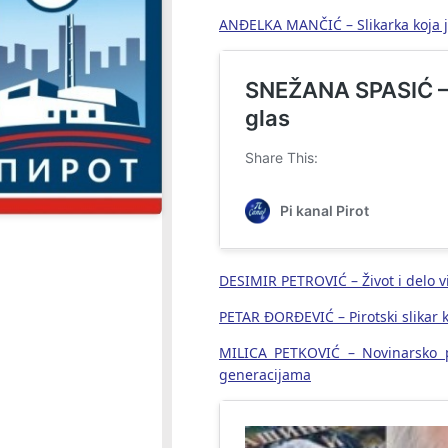
ANĐELKA MANČIĆ – Slikarka koja j
DESIMIR PETROVIĆ – Život i delo vi
PETAR ĐORĐEVIĆ – Pirotski slikar k
MILICA PETKOVIĆ – Novinarsko 
generacijama